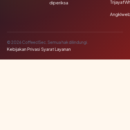
TrijayafW
diperiksa
Angklwe
© 2026 CoffeeclSec. Semua hak dilindungi.
Kebijakan Privasi
·
Syarat Layanan