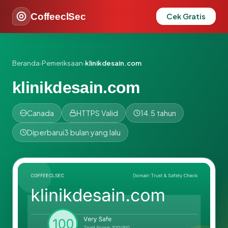
CoffeeclSec
Cek Gratis
Beranda
›
Pemeriksaan
›
klinikdesain.com
klinikdesain.com
Canada
HTTPS Valid
14.5 tahun
Diperbarui
3 bulan yang lalu