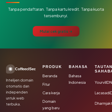
Tanpa pendaftaran. Tanpa kartu kredit. Tanpa kuota
tersembunyi.
Mulai cek gratis →
PRODUK
BAHASA
TAUTA
CoffeeclSec
SAHAB
Beranda
Bahasa
Intelijen domain
Indonesia
YourvillD
Fitur
otomatis dan
independen
Cara kerja
Lacasadi
untuk web
Domain
Dharmjak
terbuka.
yang baru