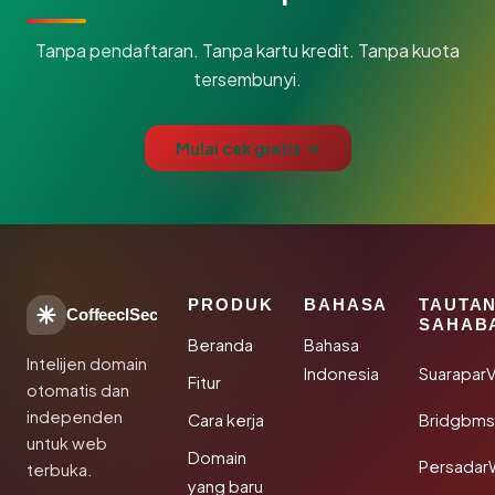
Tanpa pendaftaran. Tanpa kartu kredit. Tanpa kuota
tersembunyi.
Mulai cek gratis →
PRODUK
BAHASA
TAUTA
CoffeeclSec
SAHAB
Beranda
Bahasa
Intelijen domain
Indonesia
SuaraparV
Fitur
otomatis dan
independen
Cara kerja
Bridgbms
untuk web
Domain
Persadar
terbuka.
yang baru