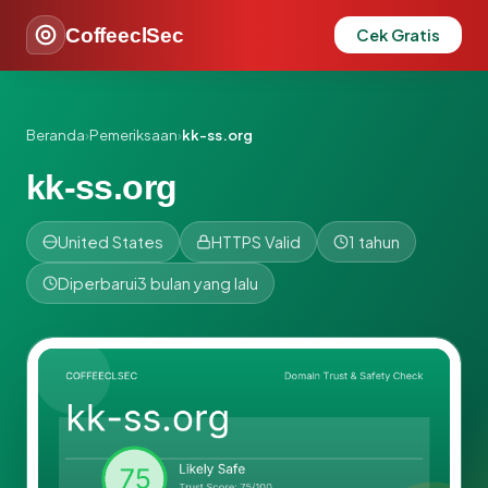
CoffeeclSec
Cek Gratis
Beranda
›
Pemeriksaan
›
kk-ss.org
kk-ss.org
United States
HTTPS Valid
1 tahun
Diperbarui
3 bulan yang lalu