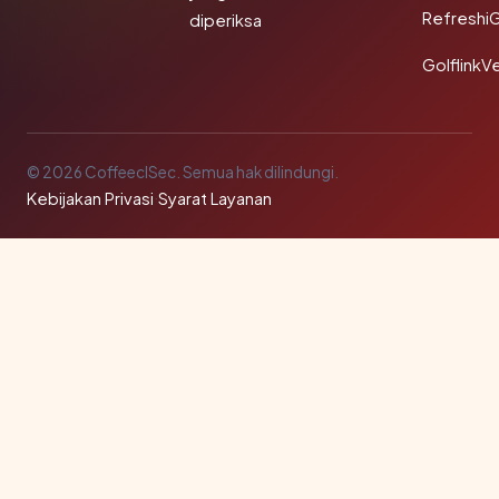
Refreshi
diperiksa
GolflinkVe
© 2026 CoffeeclSec. Semua hak dilindungi.
Kebijakan Privasi
·
Syarat Layanan