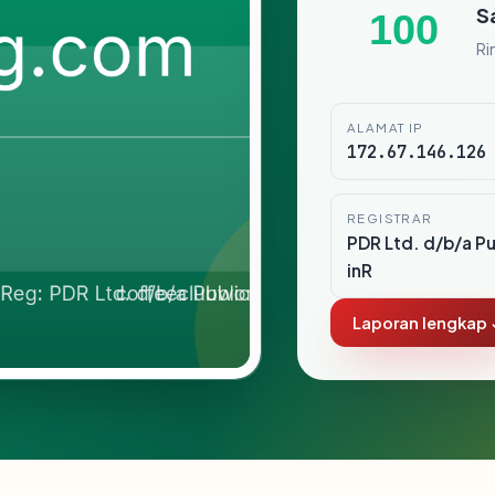
S
100
Ri
ALAMAT IP
172.67.146.126
REGISTRAR
PDR Ltd. d/b/a P
inR
Laporan lengkap 