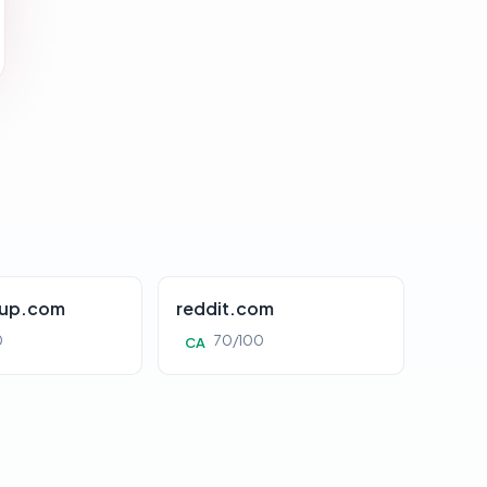
oup.com
reddit.com
0
70/100
CA