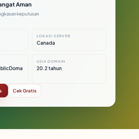
angat Aman
ngkasan keputusan
LOKASI SERVER
Canada
USIA DOMAIN
ublicDoma
20.2 tahun
↓
Cek Gratis