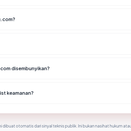
g.com?
.com disembunyikan?
list keamanan?
i dibuat otomatis dari sinyal teknis publik. Ini bukan nasihat hukum atau