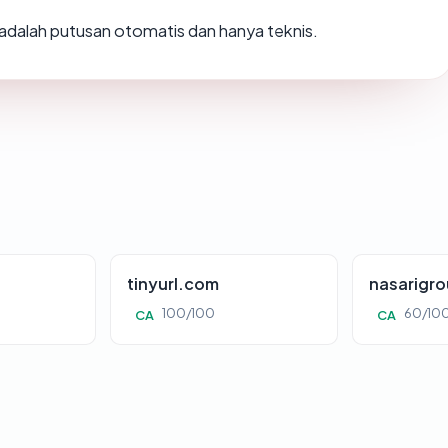
i adalah putusan otomatis dan hanya teknis.
tinyurl.com
nasarigr
100/100
60/10
CA
CA