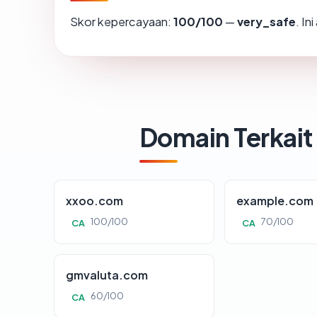
Skor kepercayaan:
100/100
—
very_safe
. In
Domain Terkait
xxoo.com
example.com
100/100
70/100
CA
CA
gmvaluta.com
60/100
CA