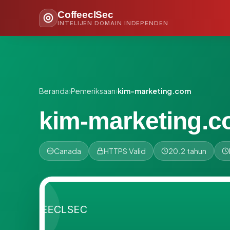
CoffeeclSec
INTELIJEN DOMAIN INDEPENDEN
Beranda
›
Pemeriksaan
›
kim-marketing.com
kim-marketing.
Canada
HTTPS Valid
20.2 tahun