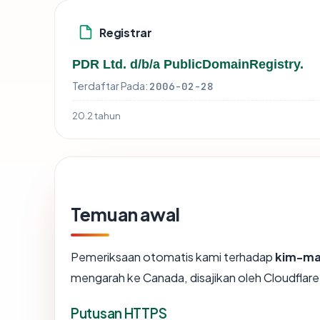
Registrar
PDR Ltd. d/b/a PublicDomainRegistry.
Terdaftar Pada:
2006-02-28
20.2 tahun
Temuan awal
Pemeriksaan otomatis kami terhadap
kim-ma
mengarah ke Canada, disajikan oleh Cloudflar
Putusan HTTPS