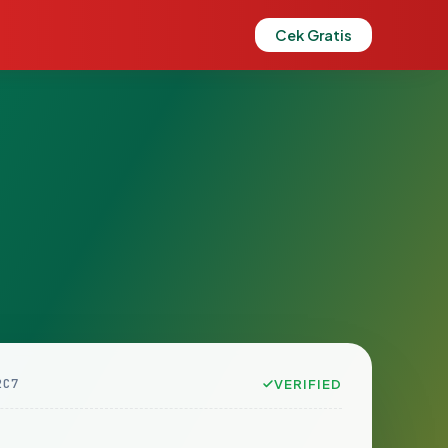
Cek Gratis
2C7
VERIFIED