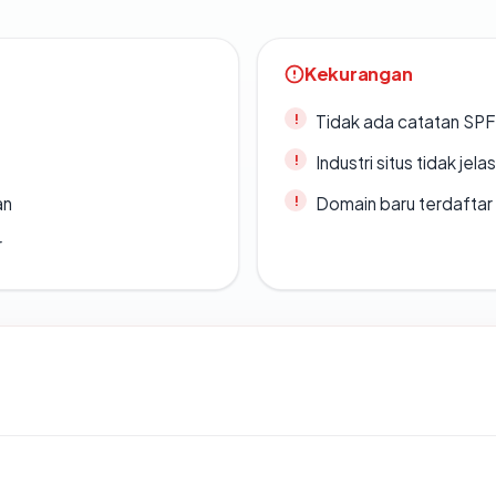
Kekurangan
Tidak ada catatan SP
Industri situs tidak jelas
an
Domain baru terdaftar
r