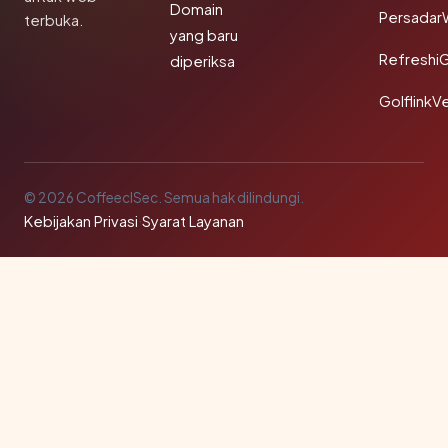
Domain
Persadar
terbuka.
yang baru
Refreshi
diperiksa
GolflinkVe
© 2026 CoffeeclSec. Semua hak dilindungi.
Kebijakan Privasi
·
Syarat Layanan