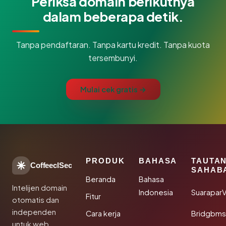
Periksa domain berikutnya
dalam beberapa detik.
Tanpa pendaftaran. Tanpa kartu kredit. Tanpa kuota
tersembunyi.
Mulai cek gratis →
PRODUK
BAHASA
TAUTA
CoffeeclSec
SAHAB
Beranda
Bahasa
Intelijen domain
Indonesia
SuaraparV
Fitur
otomatis dan
independen
Cara kerja
Bridgbms
untuk web