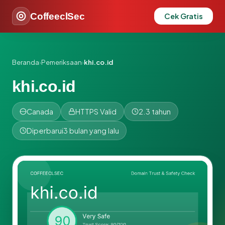
CoffeeclSec
Cek Gratis
Beranda
›
Pemeriksaan
›
khi.co.id
khi.co.id
Canada
HTTPS Valid
2.3 tahun
Diperbarui
3 bulan yang lalu