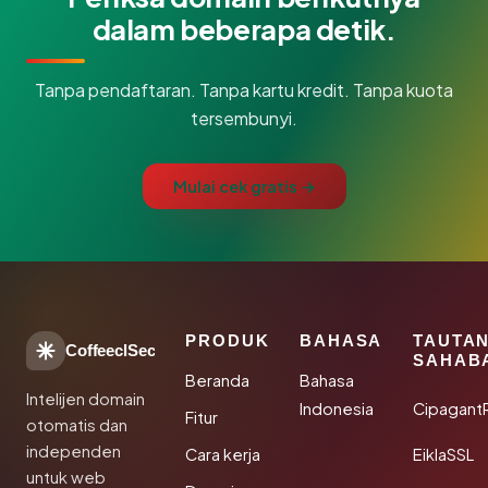
dalam beberapa detik.
Tanpa pendaftaran. Tanpa kartu kredit. Tanpa kuota
tersembunyi.
Mulai cek gratis →
PRODUK
BAHASA
TAUTA
CoffeeclSec
SAHAB
Beranda
Bahasa
Intelijen domain
Indonesia
Cipagant
Fitur
otomatis dan
independen
Cara kerja
EiklaSSL
untuk web