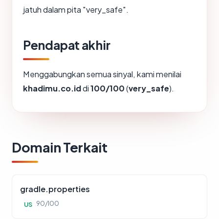
jatuh dalam pita "very_safe".
Pendapat akhir
Menggabungkan semua sinyal, kami menilai
khadimu.co.id
di
100/100
(
very_safe
).
Domain Terkait
gradle.properties
90/100
US