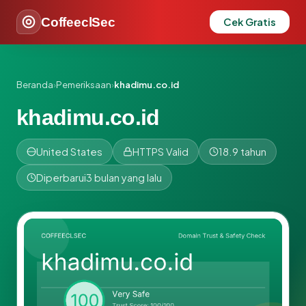
CoffeeclSec
Cek Gratis
Beranda
›
Pemeriksaan
›
khadimu.co.id
khadimu.co.id
United States
HTTPS Valid
18.9 tahun
Diperbarui
3 bulan yang lalu