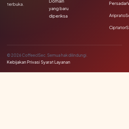
Domain
Persadar
terbuka.
yang baru
Ariprato
diperiksa
Ciptator
© 2026 CoffeeclSec. Semua hak dilindungi.
Kebijakan Privasi
·
Syarat Layanan