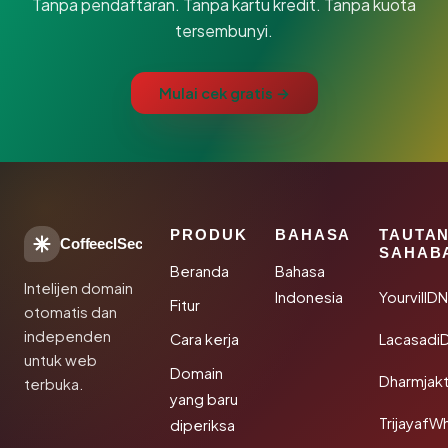
Tanpa pendaftaran. Tanpa kartu kredit. Tanpa kuota
tersembunyi.
Mulai cek gratis →
PRODUK
BAHASA
TAUTA
CoffeeclSec
SAHAB
Beranda
Bahasa
Intelijen domain
Indonesia
YourvillD
Fitur
otomatis dan
independen
Cara kerja
Lacasadi
untuk web
Domain
Dharmjak
terbuka.
yang baru
TrijayafW
diperiksa