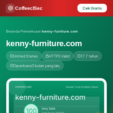
CoffeeclSec
Cek Gratis
Beranda
›
Pemeriksaan
›
kenny-furniture.com
kenny-furniture.com
United States
HTTPS Valid
17.7 tahun
Diperbarui
3 bulan yang lalu