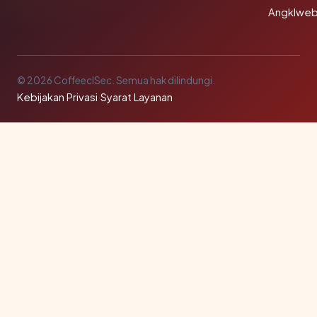
Angklwe
© 2026 CoffeeclSec. Semua hak dilindungi.
Kebijakan Privasi
·
Syarat Layanan