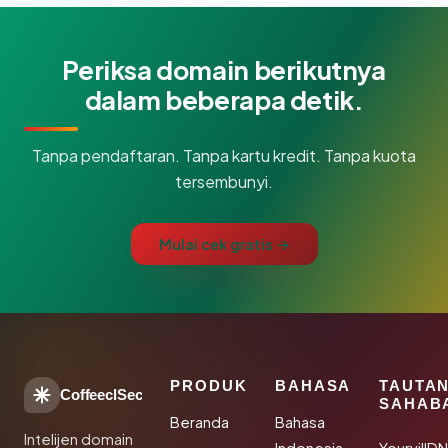
Periksa domain berikutnya
dalam beberapa detik.
Tanpa pendaftaran. Tanpa kartu kredit. Tanpa kuota
tersembunyi.
Mulai cek gratis →
PRODUK
BAHASA
TAUTA
CoffeeclSec
SAHAB
Beranda
Bahasa
Intelijen domain