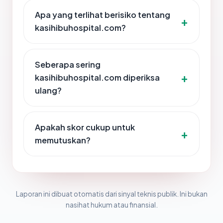
Apa yang terlihat berisiko tentang
kasihibuhospital.com?
Seberapa sering
kasihibuhospital.com diperiksa
ulang?
Apakah skor cukup untuk
memutuskan?
Laporan ini dibuat otomatis dari sinyal teknis publik. Ini bukan
nasihat hukum atau finansial.