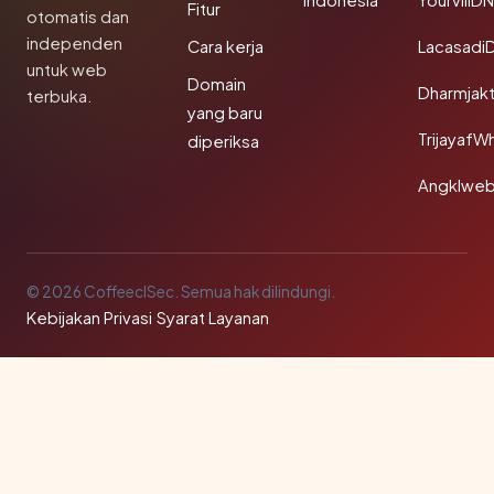
Indonesia
YourvillD
Fitur
otomatis dan
independen
Cara kerja
Lacasadi
untuk web
Domain
Dharmjak
terbuka.
yang baru
TrijayafW
diperiksa
Angklwe
© 2026 CoffeeclSec. Semua hak dilindungi.
Kebijakan Privasi
·
Syarat Layanan