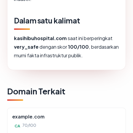
Dalam satu kalimat
kasihibuhospital.com
saat ini berperingkat
very_safe
dengan skor
100/100
, berdasarkan
murni fakta infrastruktur publik.
Domain Terkait
example.com
70/100
CA