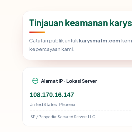
Tinjauan keamanan kar
Catatan publik untuk
karysmafm.com
kemb
kepercayaan kami.
Alamat IP · Lokasi Server
108.170.16.147
United States · Phoenix
ISP / Penyedia:
Secured Servers LLC