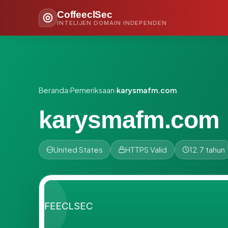
CoffeeclSec
INTELIJEN DOMAIN INDEPENDEN
Beranda
›
Pemeriksaan
›
karysmafm.com
karysmafm.com
United States
HTTPS Valid
12.7 tahun