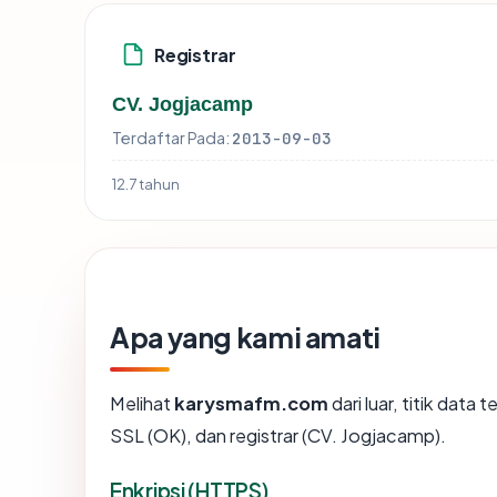
Registrar
CV. Jogjacamp
Terdaftar Pada:
2013-09-03
12.7 tahun
Apa yang kami amati
Melihat
karysmafm.com
dari luar, titik data
SSL (OK), dan registrar (CV. Jogjacamp).
Enkripsi (HTTPS)