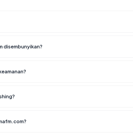
m disembunyikan?
 keamanan?
shing?
ysmafm.com?