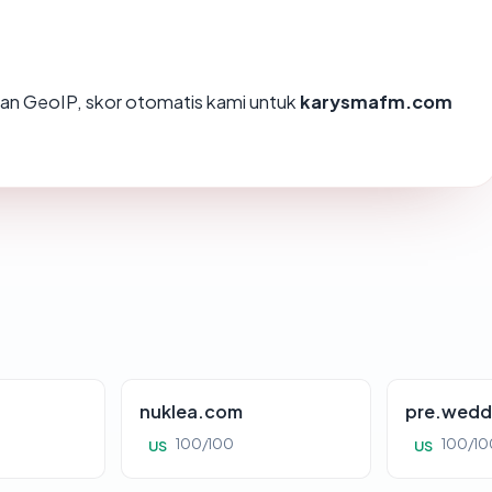
an GeoIP, skor otomatis kami untuk
karysmafm.com
nuklea.com
pre.wedd
100/100
100/10
US
US