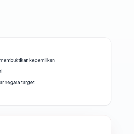
ak membuktikan kepemilikan
si
uar negara target