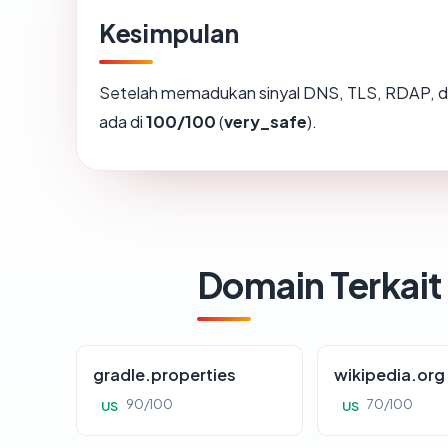
Kesimpulan
Setelah memadukan sinyal DNS, TLS, RDAP, d
ada di
100/100
(
very_safe
).
Domain Terkait
gradle.properties
wikipedia.org
90/100
70/100
US
US