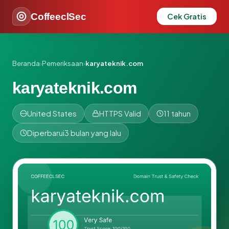
CoffeeclSec
Cek Gratis
Beranda
›
Pemeriksaan
›
karyateknik.com
karyateknik.com
United States
HTTPS Valid
11 tahun
Diperbarui
3 bulan yang lalu