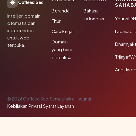
CoffeeclSec
SAHAB
Beranda
Bahasa
Intelijen domain
Indonesia
YourvillD
Fitur
otomatis dan
independen
Cara kerja
Lacasadi
untuk web
Domain
Dharmjak
terbuka.
yang baru
TrijayafW
diperiksa
Angklwe
© 2026 CoffeeclSec. Semua hak dilindungi.
Kebijakan Privasi
·
Syarat Layanan