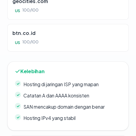
geocities.com
100/100
US
btn.co.id
100/100
US
Kelebihan
Hosting di jaringan ISP yang mapan
Catatan A dan AAAA konsisten
SAN mencakup domain dengan benar
Hosting IPv4 yang stabil