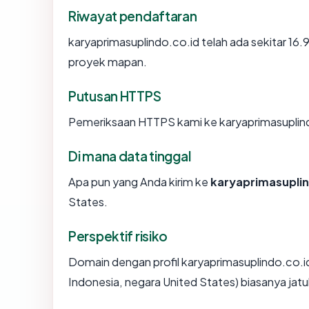
Riwayat pendaftaran
karyaprimasuplindo.co.id telah ada sekitar 16
proyek mapan.
Putusan HTTPS
Pemeriksaan HTTPS kami ke karyaprimasuplind
Di mana data tinggal
Apa pun yang Anda kirim ke
karyaprimasuplin
States.
Perspektif risiko
Domain dengan profil karyaprimasuplindo.co.id (
Indonesia, negara United States) biasanya jat