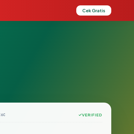
Cek Gratis
E6C
VERIFIED