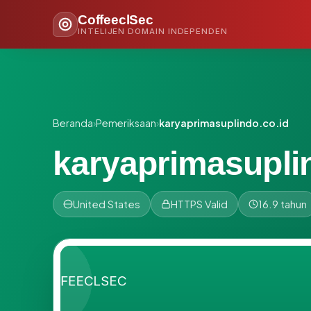
CoffeeclSec
INTELIJEN DOMAIN INDEPENDEN
Beranda
›
Pemeriksaan
›
karyaprimasuplindo.co.id
karyaprimasuplin
United States
HTTPS Valid
16.9 tahun