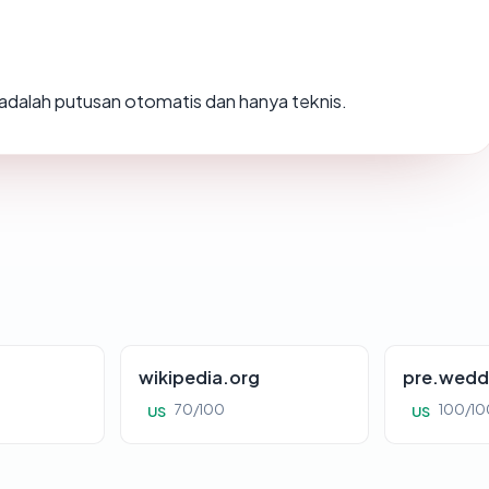
i adalah putusan otomatis dan hanya teknis.
wikipedia.org
pre.wedd
70/100
100/10
US
US