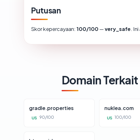
Putusan
Skor kepercayaan:
100/100
—
very_safe
. In
Domain Terkait
gradle.properties
nuklea.com
90/100
100/100
US
US