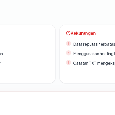
Kekurangan
Data reputasi terbata
an
Menggunakan hosting 
r
Catatan TXT mengeksp