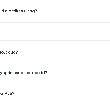
id diperiksa ulang?
do.co.id?
ryaprimasuplindo.co.id?
i IPv6?