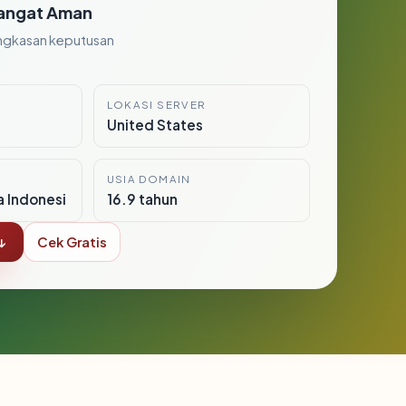
angat Aman
ngkasan keputusan
LOKASI SERVER
United States
USIA DOMAIN
a Indonesi
16.9 tahun
↓
Cek Gratis