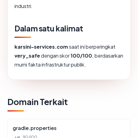
industri.
Dalam satu kalimat
karsini-services.com
saat ini berperingkat
very_safe
dengan skor
100/100
, berdasarkan
murni fakta infrastruktur publik.
Domain Terkait
gradle.properties
90/100
US