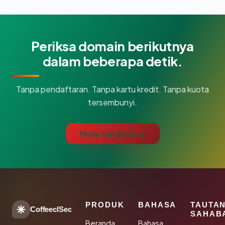
Periksa domain berikutnya
dalam beberapa detik.
Tanpa pendaftaran. Tanpa kartu kredit. Tanpa kuota
tersembunyi.
Mulai cek gratis →
PRODUK
BAHASA
TAUTA
CoffeeclSec
SAHAB
Beranda
Bahasa