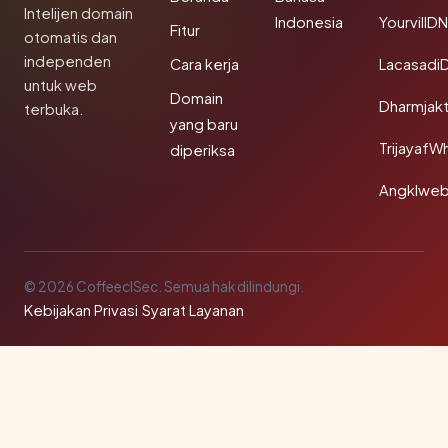
Intelijen domain
Indonesia
YourvillD
Fitur
otomatis dan
independen
Cara kerja
Lacasadi
untuk web
Domain
Dharmjak
terbuka.
yang baru
TrijayafW
diperiksa
Angklwe
© 2026 CoffeeclSec. Semua hak dilindungi.
Kebijakan Privasi
·
Syarat Layanan