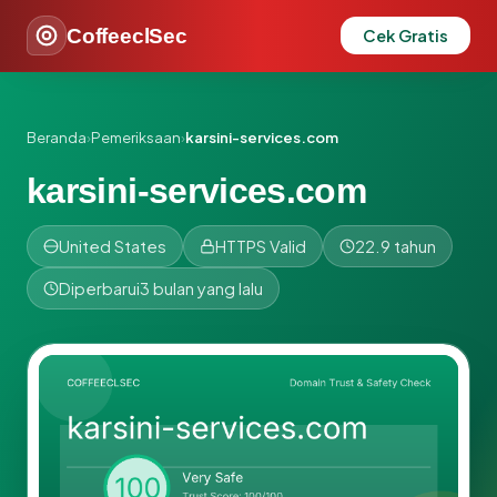
CoffeeclSec
Cek Gratis
Beranda
›
Pemeriksaan
›
karsini-services.com
karsini-services.com
United States
HTTPS Valid
22.9 tahun
Diperbarui
3 bulan yang lalu