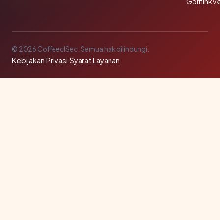
GolflinkVe
© 2026 CoffeeclSec. Semua hak dilindungi.
Kebijakan Privasi
·
Syarat Layanan