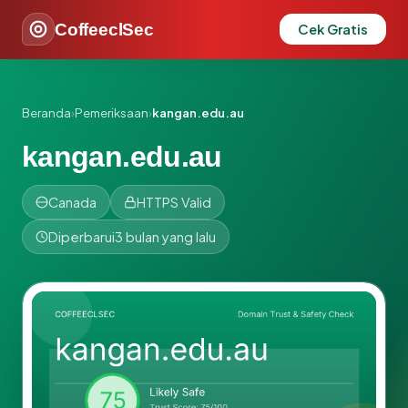
CoffeeclSec
Cek Gratis
Beranda
›
Pemeriksaan
›
kangan.edu.au
kangan.edu.au
Canada
HTTPS Valid
Diperbarui
3 bulan yang lalu