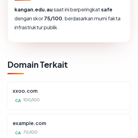
kangan.edu.au
saat ini berperingkat
safe
dengan skor
75/100
, berdasarkan murni fakta
infrastruktur publik.
Domain Terkait
xxoo.com
100/100
CA
example.com
70/100
CA