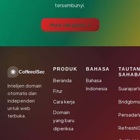
tersembunyi.
Mulai cek gratis →
PRODUK
BAHASA
TAUTA
CoffeeclSec
SAHAB
Beranda
Bahasa
Intelijen domain
Indonesia
SuaraparV
Fitur
otomatis dan
independen
Cara kerja
Bridgbms
untuk web
Domain
Persadar
terbuka.
yang baru
Refreshi
diperiksa