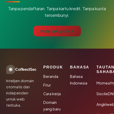
Tanpa pendaftaran. Tanpa kartu kredit. Tanpa kuota
tersembunyi.
Mulai cek gratis →
PRODUK
BAHASA
TAUTA
CoffeeclSec
SAHAB
Beranda
Bahasa
Intelijen domain
Indonesia
Momeafm
Fitur
otomatis dan
independen
Cara kerja
SiscileDN
untuk web
Domain
Angklwe
terbuka.
yang baru