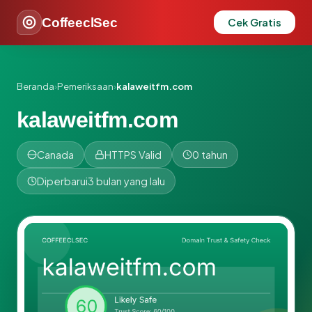
CoffeeclSec
Cek Gratis
Beranda
›
Pemeriksaan
›
kalaweitfm.com
kalaweitfm.com
Canada
HTTPS Valid
0 tahun
Diperbarui
3 bulan yang lalu