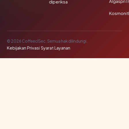
AlgaspriT
diperiksa
Kosmonit
© 2026 CoffeeclSec. Semua hak dilindungi.
Kebijakan Privasi
·
Syarat Layanan