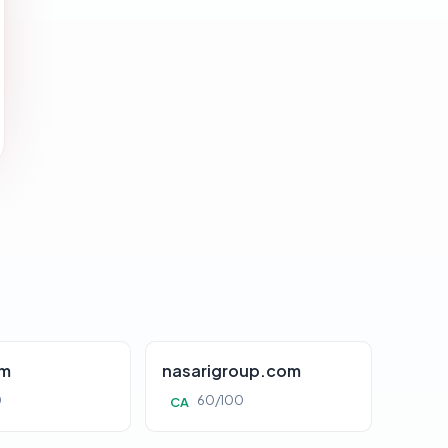
om
nasarigroup.com
0
60/100
CA