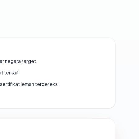
uar negara target
t terkait
ertifikat lemah terdeteksi