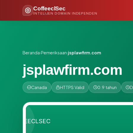
CoffeeclSec
INTELIJEN DOMAIN INDEPENDEN
Beranda
›
Pemeriksaan
›
jsplawfirm.com
jsplawfirm.com
Canada
HTTPS Valid
0.9 tahun
D