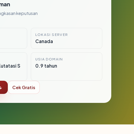
man
ngkasan keputusan
LOKASI SERVER
Canada
USIA DOMAIN
utatasi S
0.9 tahun
↓
Cek Gratis