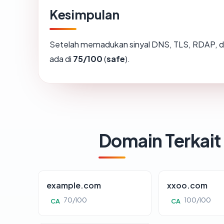
Kesimpulan
Setelah memadukan sinyal DNS, TLS, RDAP, d
ada di
75/100
(
safe
).
Domain Terkait
example.com
xxoo.com
70/100
100/100
CA
CA