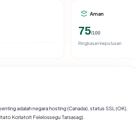
Aman
75
/100
Ringkasan keputusan
terpenting adalah negara hosting (Canada), status SSL (OK),
ltato Korlatolt Felelossegu Tarsasag).