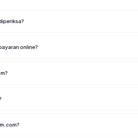
diperiksa?
ayaran online?
om?
?
irm.com?