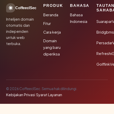
PRODUK
BAHASA
TAUTA
CoffeeclSec
SAHAB
Beranda
Bahasa
Intelijen domain
Indonesia
SuaraparV
Fitur
otomatis dan
independen
Cara kerja
Bridgbms
untuk web
Domain
Persadar
terbuka.
yang baru
Refreshi
diperiksa
GolflinkVe
© 2026 CoffeeclSec. Semua hak dilindungi.
Kebijakan Privasi
·
Syarat Layanan