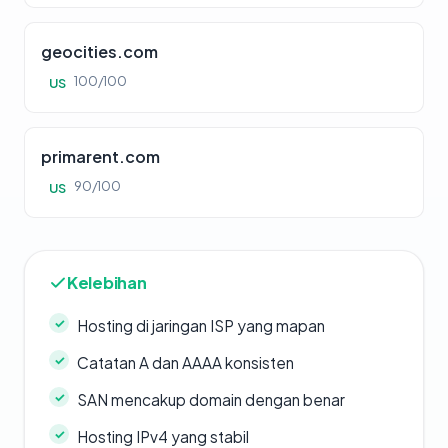
geocities.com
100/100
US
primarent.com
90/100
US
Kelebihan
Hosting di jaringan ISP yang mapan
Catatan A dan AAAA konsisten
SAN mencakup domain dengan benar
Hosting IPv4 yang stabil