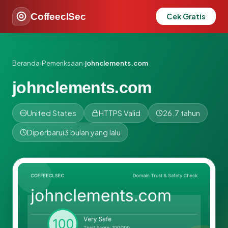
CoffeeclSec
Cek Gratis
Beranda
›
Pemeriksaan
›
johnclements.com
johnclements.com
United States
HTTPS Valid
26.7 tahun
Diperbarui
3 bulan yang lalu