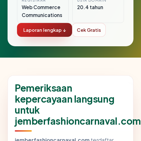
REGISTRAR
USIA DOMAIN
Web Commerce
20.4 tahun
Communications
Laporan lengkap ↓
Cek Gratis
Pemeriksaan
kepercayaan langsung
untuk
jemberfashioncarnaval.com
jemberfashioncarnaval.com
terdaftar