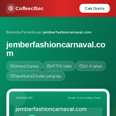
CoffeeclSec
Cek Gratis
Beranda
›
Pemeriksaan
›
jemberfashioncarnaval.com
jemberfashioncarnaval.co
m
United States
HTTPS Valid
20.4 tahun
Diperbarui
3 bulan yang lalu