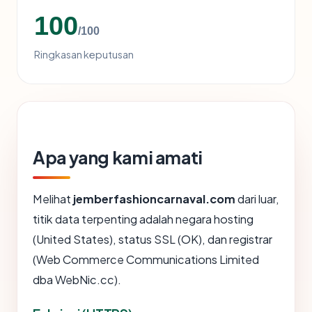
100
/100
Ringkasan keputusan
Apa yang kami amati
Melihat
jemberfashioncarnaval.com
dari luar,
titik data terpenting adalah negara hosting
(United States), status SSL (OK), dan registrar
(Web Commerce Communications Limited
dba WebNic.cc).