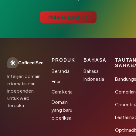
Mulai cek gratis →
PRODUK
BAHASA
TAUTA
CoffeeclSec
SAHAB
Beranda
Bahasa
Intelijen domain
Indonesia
Bandung
Fitur
otomatis dan
independen
Cara kerja
Cemerlan
untuk web
Domain
Conectiq
terbuka.
yang baru
LestarinS
diperiksa
Optimadi