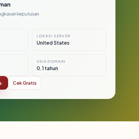
man
ngkasan keputusan
LOKASI SERVER
United States
USIA DOMAIN
0.1 tahun
↓
Cek Gratis