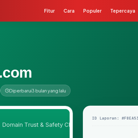
Fitur
Cara
Populer
Tepercaya
e.com
Diperbarui
3 bulan yang lalu
ID Laporan: #F8EA5