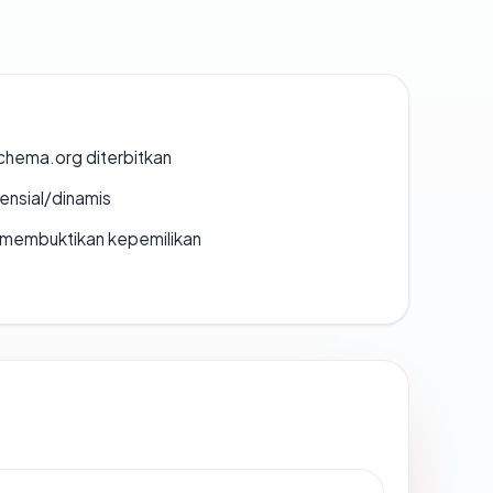
chema.org diterbitkan
densial/dinamis
ak membuktikan kepemilikan