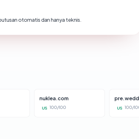
h putusan otomatis dan hanya teknis.
nuklea.com
pre.wedd
100/100
100/10
US
US