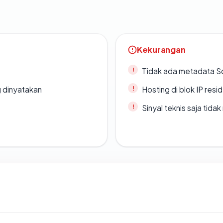
Kekurangan
Tidak ada metadata S
g dinyatakan
Hosting di blok IP resi
Sinyal teknis saja tid