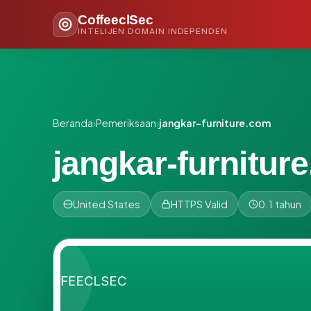
CoffeeclSec
INTELIJEN DOMAIN INDEPENDEN
Beranda
›
Pemeriksaan
›
jangkar-furniture.com
jangkar-furnitur
United States
HTTPS Valid
0.1 tahun