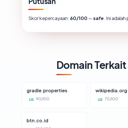
Putusan
Skor kepercayaan:
60/100
—
safe
. Ini adala
Domain Terkait
gradle.properties
wikipedia.org
90/100
70/100
US
US
btn.co.id