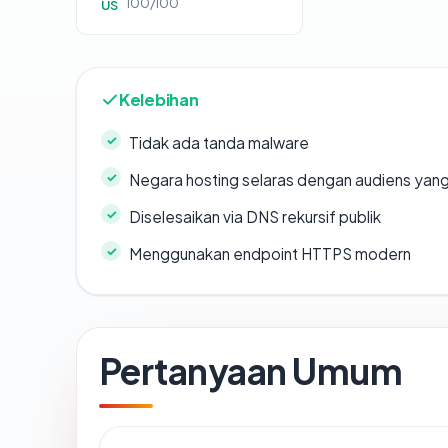
100/100
US
Kelebihan
Tidak ada tanda malware
Negara hosting selaras dengan audiens yan
Diselesaikan via DNS rekursif publik
Menggunakan endpoint HTTPS modern
Pertanyaan Umum