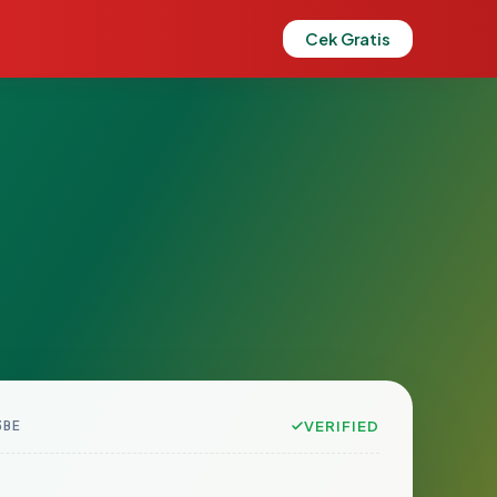
Cek Gratis
3BE
VERIFIED