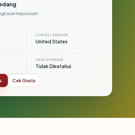
edang
ngkasan keputusan
LOKASI SERVER
United States
USIA DOMAIN
Tidak Diketahui
↓
Cek Gratis