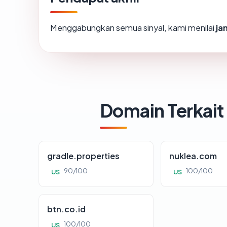
Menggabungkan semua sinyal, kami menilai
ja
Domain Terkait
gradle.properties
nuklea.com
90/100
100/100
US
US
btn.co.id
100/100
US