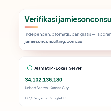
Verifikasi jamiesoncons
Independen, otomatis, dan gratis — laporan 
jamiesonconsulting.com.au
.
Alamat IP · Lokasi Server
34.102.136.180
United States · Kansas City
ISP / Penyedia:
Google LLC