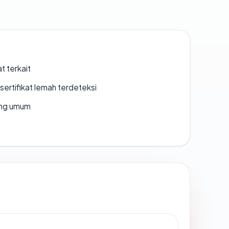
t terkait
ertifikat lemah terdeteksi
rang umum