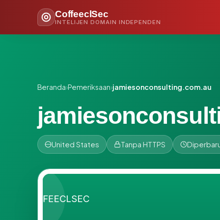
CoffeeclSec
INTELIJEN DOMAIN INDEPENDEN
Beranda
›
Pemeriksaan
›
jamiesonconsulting.com.au
jamiesonconsult
United States
Tanpa HTTPS
Diperbaru