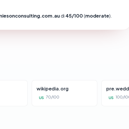
miesonconsulting.com.au
di
45/100
(
moderate
).
wikipedia.org
pre.wedd
70/100
100/10
US
US