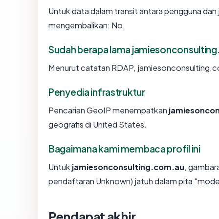
Untuk data dalam transit antara pengguna dan
mengembalikan: No.
Sudah berapa lama jamiesonconsultin
Menurut catatan RDAP, jamiesonconsulting.com
Penyedia infrastruktur
Pencarian GeoIP menempatkan
jamiesoncon
geografis di United States.
Bagaimana kami membaca profil ini
Untuk
jamiesonconsulting.com.au
, gambara
pendaftaran Unknown) jatuh dalam pita "mode
Pendapat akhir