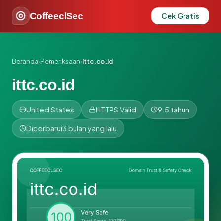
CoffeeclSec
Cek Gratis
Beranda
›
Pemeriksaan
›
ittc.co.id
ittc.co.id
United States
HTTPS Valid
9.5 tahun
Diperbarui
3 bulan yang lalu