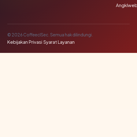
Angklwe
© 2026 CoffeeclSec. Semua hak dilindungi.
Kebijakan Privasi
·
Syarat Layanan