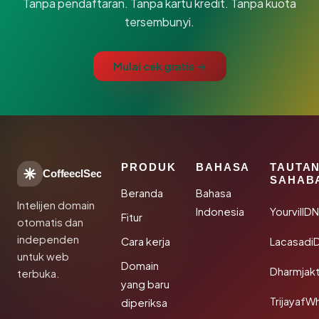
Tanpa pendaftaran. Tanpa kartu kredit. Tanpa kuota
tersembunyi.
Mulai cek gratis →
PRODUK
BAHASA
TAUTA
CoffeeclSec
SAHAB
Beranda
Bahasa
Intelijen domain
Indonesia
YourvillD
Fitur
otomatis dan
independen
Cara kerja
Lacasadi
untuk web
Domain
Dharmjak
terbuka.
yang baru
TrijayafW
diperiksa