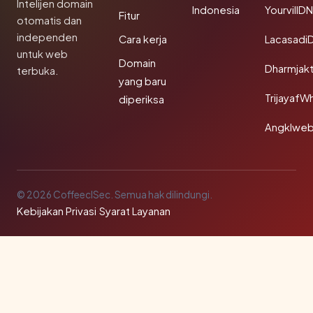
Intelijen domain
Indonesia
YourvillD
Fitur
otomatis dan
independen
Cara kerja
Lacasadi
untuk web
Domain
Dharmjak
terbuka.
yang baru
TrijayafW
diperiksa
Angklwe
© 2026 CoffeeclSec. Semua hak dilindungi.
Kebijakan Privasi
·
Syarat Layanan