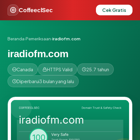
CoffeeclSec
Cek Gratis
Beranda
›
Pemeriksaan
›
iradiofm.com
iradiofm.com
Canada
HTTPS Valid
25.7 tahun
Diperbarui
3 bulan yang lalu