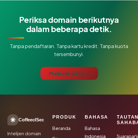
Periksa domain berikutnya
dalam beberapa detik.
Tanpa pendaftaran. Tanpa kartu kredit. Tanpa kuota
tersembunyi.
Mulai cek gratis →
PRODUK
BAHASA
TAUTA
CoffeeclSec
SAHAB
Beranda
Bahasa
Intelijen domain
Indonesia
SuaraparV