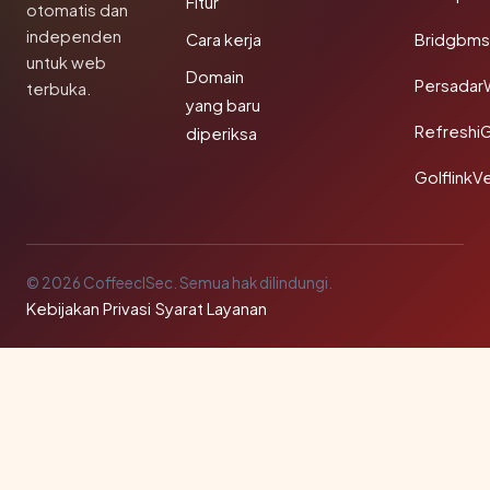
Fitur
otomatis dan
independen
Cara kerja
Bridgbms
untuk web
Domain
Persadar
terbuka.
yang baru
Refreshi
diperiksa
GolflinkVe
© 2026 CoffeeclSec. Semua hak dilindungi.
Kebijakan Privasi
·
Syarat Layanan