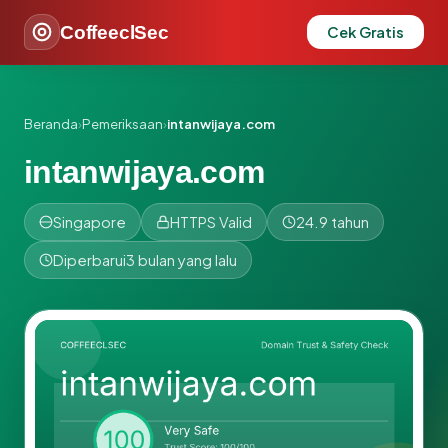
CoffeeclSec
Cek Gratis
Beranda
›
Pemeriksaan
›
intanwijaya.com
intanwijaya.com
Singapore
HTTPS Valid
24.9 tahun
Diperbarui
3 bulan yang lalu