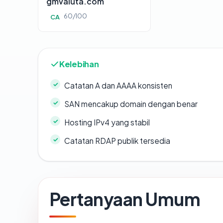
gmvaluta.com
60/100
CA
Kelebihan
Catatan A dan AAAA konsisten
SAN mencakup domain dengan benar
Hosting IPv4 yang stabil
Catatan RDAP publik tersedia
Pertanyaan Umum