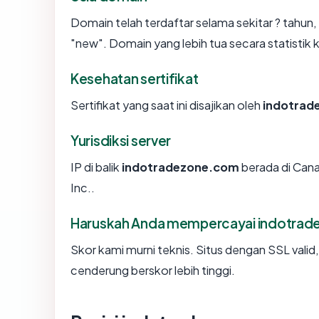
Domain telah terdaftar selama sekitar ? tah
"new". Domain yang lebih tua secara statistik k
Kesehatan sertifikat
Sertifikat yang saat ini disajikan oleh
indotrad
Yurisdiksi server
IP di balik
indotradezone.com
berada di Cana
Inc..
Haruskah Anda mempercayai indotra
Skor kami murni teknis. Situs dengan SSL valid
cenderung berskor lebih tinggi.