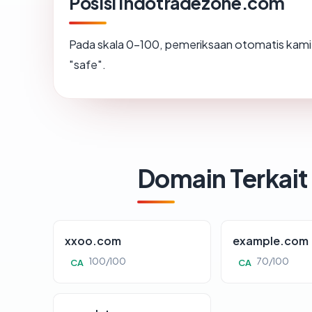
Posisi indotradezone.com
Pada skala 0-100, pemeriksaan otomatis ka
"safe".
Domain Terkait
xxoo.com
example.com
100/100
70/100
CA
CA