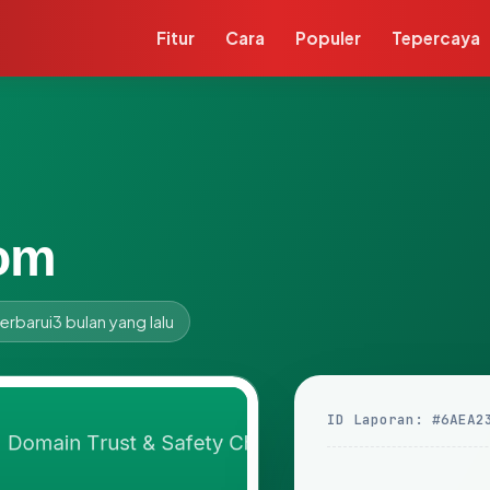
Fitur
Cara
Populer
Tepercaya
com
erbarui
3 bulan yang lalu
ID Laporan: #6AEA2