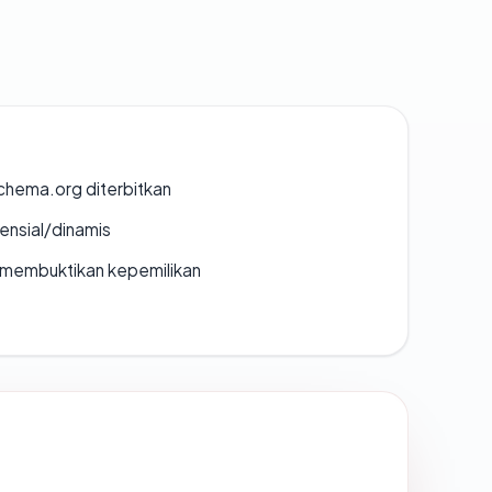
chema.org diterbitkan
densial/dinamis
ak membuktikan kepemilikan