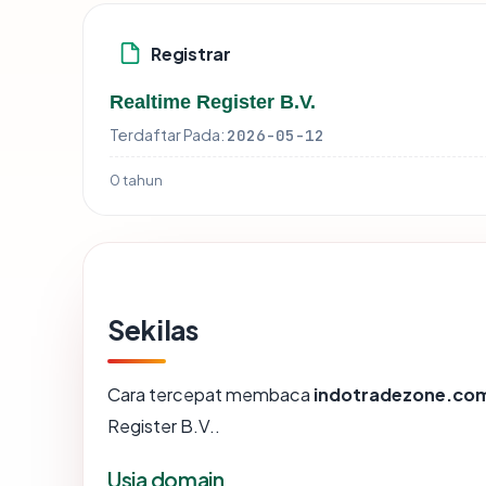
Registrar
Realtime Register B.V.
Terdaftar Pada:
2026-05-12
0 tahun
Sekilas
Cara tercepat membaca
indotradezone.co
Register B.V..
Usia domain