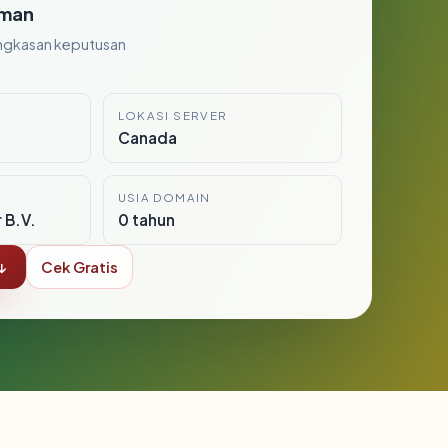
man
ngkasan keputusan
LOKASI SERVER
Canada
USIA DOMAIN
 B.V.
0 tahun
↓
Cek Gratis