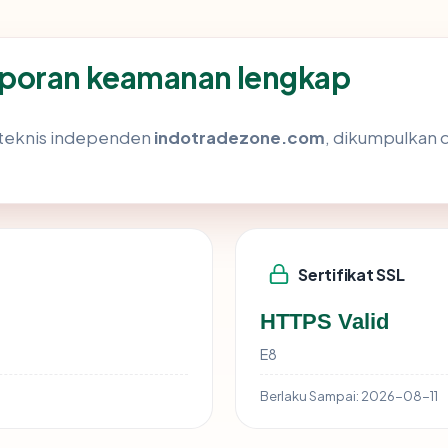
aporan keamanan lengkap
s teknis independen
indotradezone.com
, dikumpulkan d
Sertifikat SSL
HTTPS Valid
E8
Berlaku Sampai:
2026-08-11