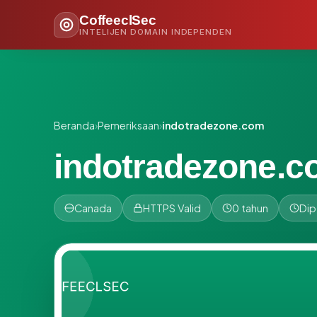
CoffeeclSec
INTELIJEN DOMAIN INDEPENDEN
Beranda
›
Pemeriksaan
›
indotradezone.com
indotradezone.
Canada
HTTPS Valid
0 tahun
Dip