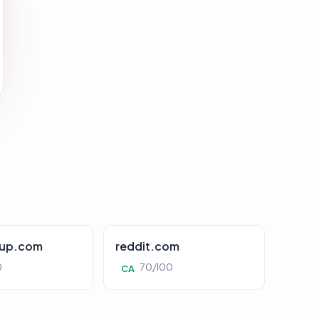
oup.com
reddit.com
0
70/100
CA