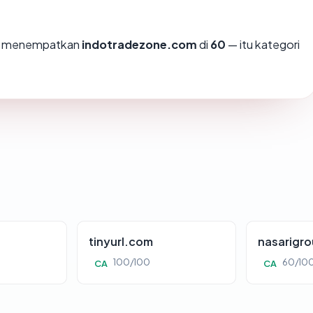
mi menempatkan
indotradezone.com
di
60
— itu kategori
tinyurl.com
nasarigr
100/100
60/10
CA
CA