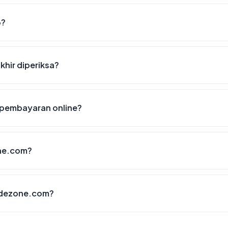
6?
khir diperiksa?
pembayaran online?
ne.com?
radezone.com?