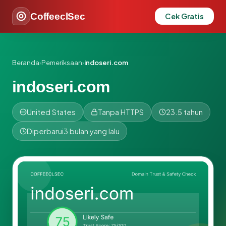
CoffeeclSec
Cek Gratis
Beranda
›
Pemeriksaan
›
indoseri.com
indoseri.com
United States
Tanpa HTTPS
23.5 tahun
Diperbarui
3 bulan yang lalu