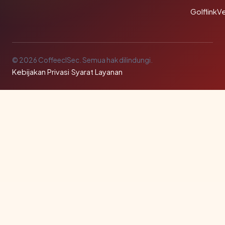
GolflinkVe
© 2026 CoffeeclSec. Semua hak dilindungi.
Kebijakan Privasi
·
Syarat Layanan