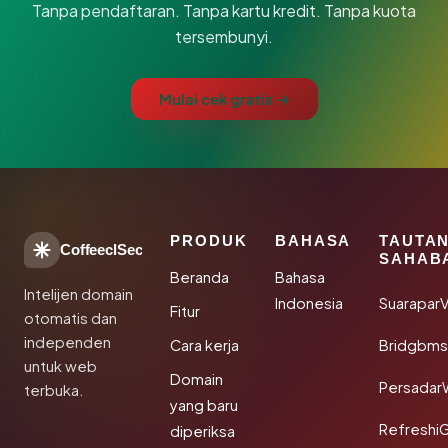
Tanpa pendaftaran. Tanpa kartu kredit. Tanpa kuota
tersembunyi.
Mulai cek gratis →
PRODUK
BAHASA
TAUTA
CoffeeclSec
SAHAB
Beranda
Bahasa
Intelijen domain
Indonesia
SuaraparV
Fitur
otomatis dan
independen
Cara kerja
Bridgbms
untuk web
Domain
Persadar
terbuka.
yang baru
Refreshi
diperiksa