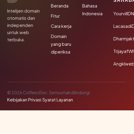
SAHAB
Beranda
Bahasa
Intelijen domain
Indonesia
YourvillD
Fitur
otomatis dan
independen
Cara kerja
Lacasadi
untuk web
Domain
Dharmjak
terbuka.
yang baru
TrijayafW
diperiksa
Angklwe
© 2026 CoffeeclSec. Semua hak dilindungi.
Kebijakan Privasi
·
Syarat Layanan