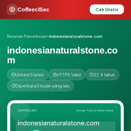
CoffeeclSec
Cek Gratis
Beranda
›
Pemeriksaan
›
indonesianaturalstone.com
indonesianaturalstone.co
m
United States
HTTPS Valid
22.4 tahun
Diperbarui
3 bulan yang lalu