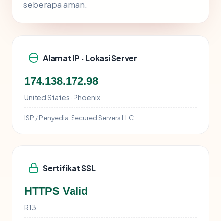
seberapa aman.
Alamat IP · Lokasi Server
174.138.172.98
United States · Phoenix
ISP / Penyedia:
Secured Servers LLC
Sertifikat SSL
HTTPS Valid
R13