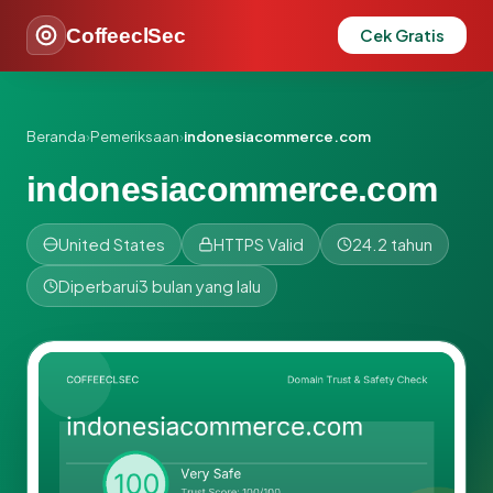
CoffeeclSec
Cek Gratis
Beranda
›
Pemeriksaan
›
indonesiacommerce.com
indonesiacommerce.com
United States
HTTPS Valid
24.2 tahun
Diperbarui
3 bulan yang lalu