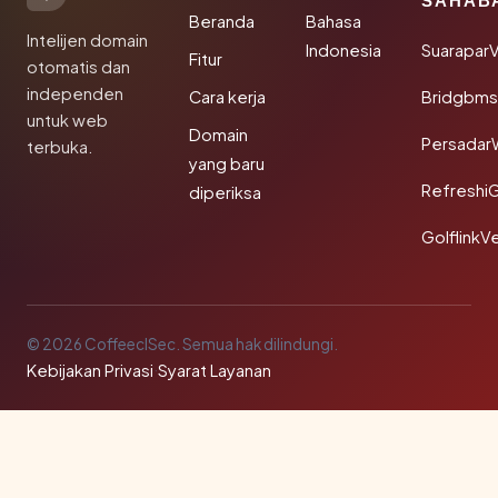
SAHAB
Beranda
Bahasa
Intelijen domain
Indonesia
SuaraparV
Fitur
otomatis dan
independen
Cara kerja
Bridgbms
untuk web
Domain
Persadar
terbuka.
yang baru
Refreshi
diperiksa
GolflinkVe
© 2026 CoffeeclSec. Semua hak dilindungi.
Kebijakan Privasi
·
Syarat Layanan