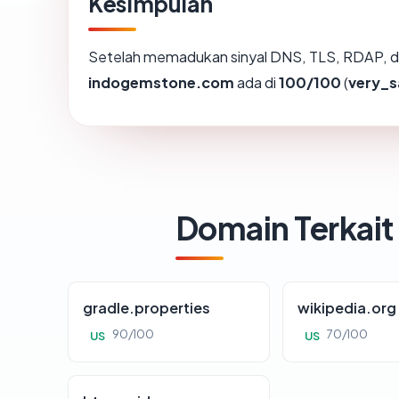
Kesimpulan
Setelah memadukan sinyal DNS, TLS, RDAP, d
indogemstone.com
ada di
100/100
(
very_s
Domain Terkait
gradle.properties
wikipedia.org
90/100
70/100
US
US