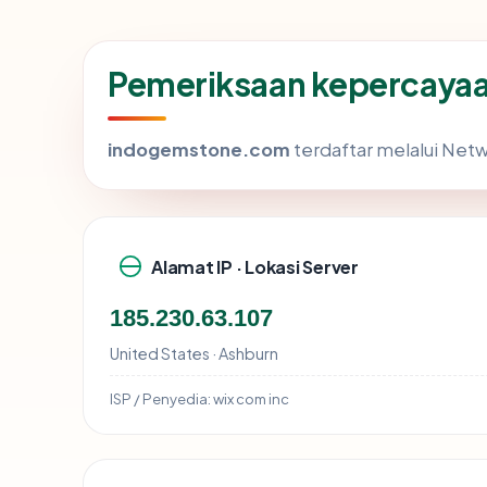
Pemeriksaan kepercaya
indogemstone.com
terdaftar melalui Netwo
Alamat IP · Lokasi Server
185.230.63.107
United States · Ashburn
ISP / Penyedia:
wix com inc