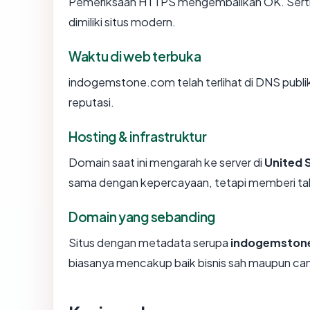
Pemeriksaan HTTPS mengembalikan OK. Sertifi
dimiliki situs modern.
Waktu di web terbuka
indogemstone.com telah terlihat di DNS publik
reputasi.
Hosting & infrastruktur
Domain saat ini mengarah ke server di
United 
sama dengan kepercayaan, tetapi memberi tah
Domain yang sebanding
Situs dengan metadata serupa
indogemston
biasanya mencakup baik bisnis sah maupun ca