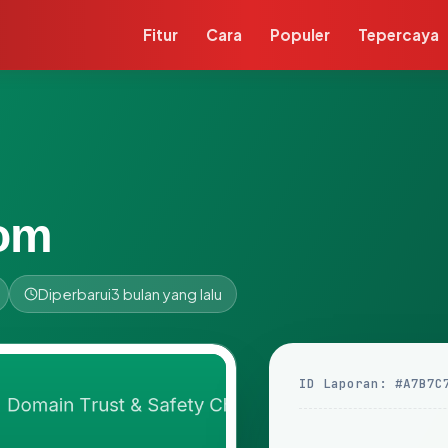
Fitur
Cara
Populer
Tepercaya
om
Diperbarui
3 bulan yang lalu
ID Laporan: #A7B7C