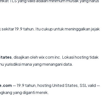
kat TLS yang valid adalah minimum mutlak yang harus
 sekitar 19.9 tahun. Itu cukup untuk meninggalkan jejak
States
, disajikan oleh wix com inc. Lokasi hosting tidak
u yurisdiksi mana yang menangani data.
e.com
— 19.9 tahun, hosting United States, SSL valid —
ngkang yang diganti merek.