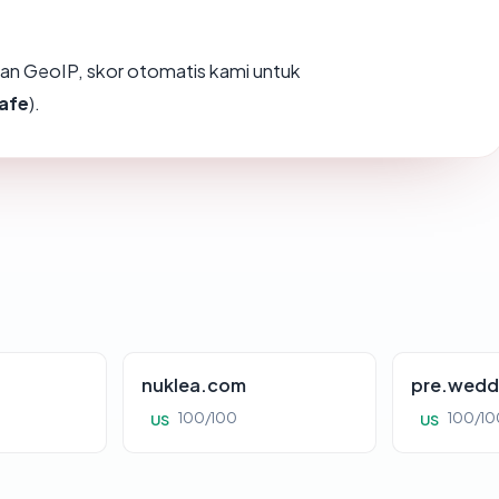
an GeoIP, skor otomatis kami untuk
afe
).
nuklea.com
pre.wedd
100/100
100/10
US
US