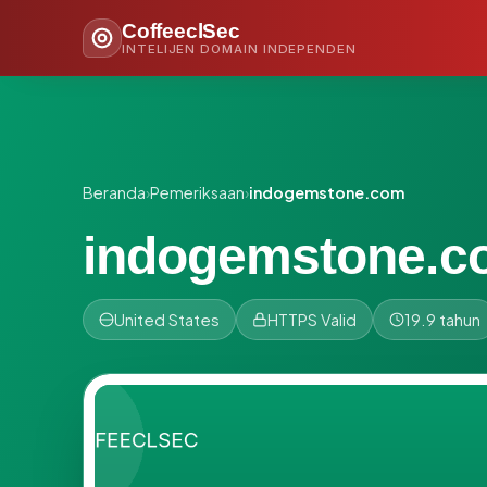
CoffeeclSec
INTELIJEN DOMAIN INDEPENDEN
Beranda
›
Pemeriksaan
›
indogemstone.com
indogemstone.c
United States
HTTPS Valid
19.9 tahun