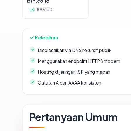
btn.co.id
100/100
US
Kelebihan
Diselesaikan via DNS rekursif publik
Menggunakan endpoint HTTPS modern
Hosting di jaringan ISP yang mapan
Catatan A dan AAAA konsisten
Pertanyaan Umum