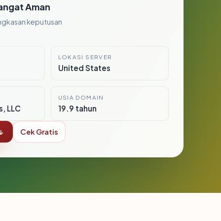
angat Aman
ngkasan keputusan
LOKASI SERVER
United States
USIA DOMAIN
s, LLC
19.9 tahun
↓
Cek Gratis