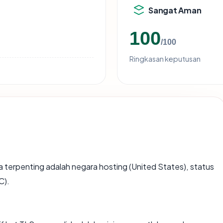
Sangat Aman
100
/100
Ringkasan keputusan
data terpenting adalah negara hosting (United States), status
C).