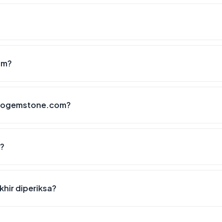
om?
ndogemstone.com?
6?
hir diperiksa?