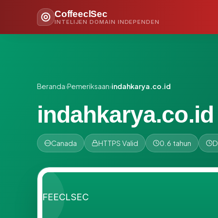
CoffeeclSec
INTELIJEN DOMAIN INDEPENDEN
Beranda
›
Pemeriksaan
›
indahkarya.co.id
indahkarya.co.id
Canada
HTTPS Valid
0.6 tahun
D