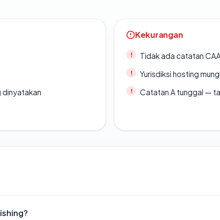
Kekurangan
Tidak ada catatan CA
Yurisdiksi hosting mun
g dinyatakan
Catatan A tunggal — ta
ishing?