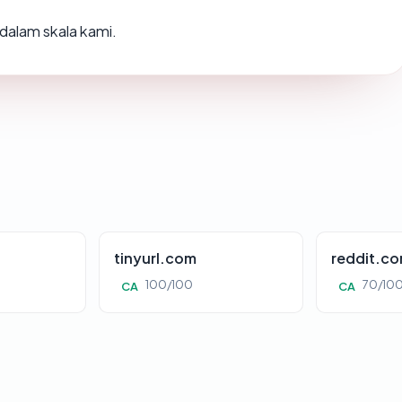
dalam skala kami.
tinyurl.com
reddit.c
100/100
70/10
CA
CA