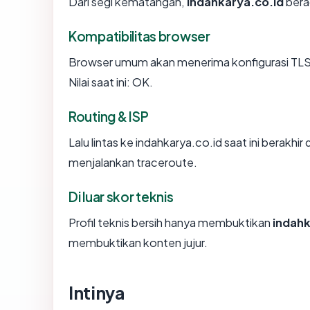
Dari segi kematangan,
indahkarya.co.id
bera
Kompatibilitas browser
Browser umum akan menerima konfigurasi TLS 
Nilai saat ini: OK.
Routing & ISP
Lalu lintas ke indahkarya.co.id saat ini berakhir
menjalankan traceroute.
Di luar skor teknis
Profil teknis bersih hanya membuktikan
indahk
membuktikan konten jujur.
Intinya