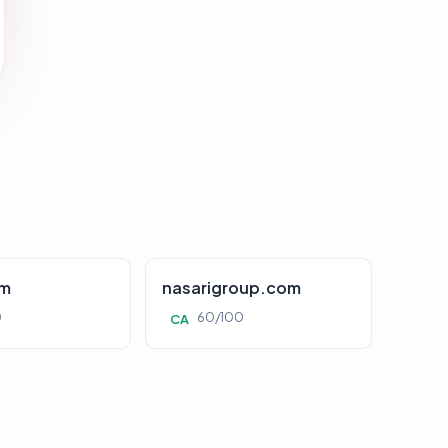
om
nasarigroup.com
0
60/100
CA