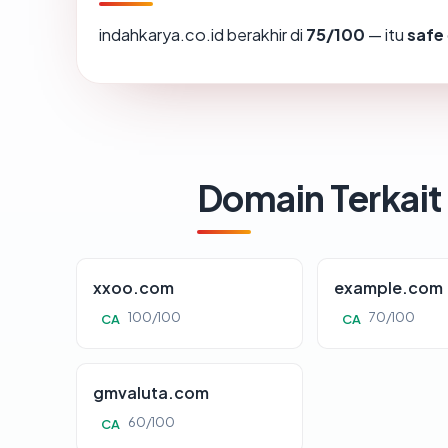
indahkarya.co.id berakhir di
75/100
— itu
safe
Domain Terkait
xxoo.com
example.com
100/100
70/100
CA
CA
gmvaluta.com
60/100
CA