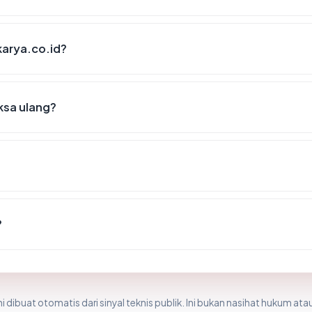
karya.co.id?
ksa ulang?
?
i dibuat otomatis dari sinyal teknis publik. Ini bukan nasihat hukum atau