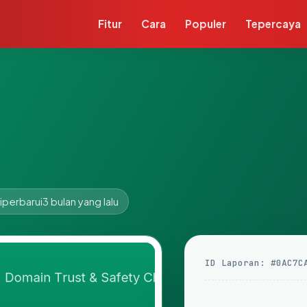
Fitur
Cara
Populer
Tepercaya
iperbarui
3 bulan yang lalu
ID Laporan: #0AC7C