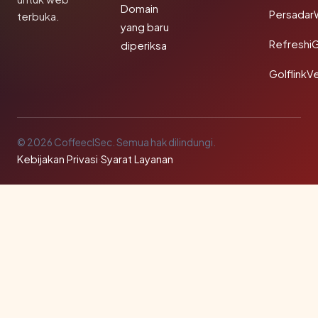
Domain
Persadar
terbuka.
yang baru
Refreshi
diperiksa
GolflinkVe
© 2026 CoffeeclSec. Semua hak dilindungi.
Kebijakan Privasi
·
Syarat Layanan