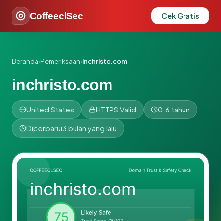
CoffeeclSec
Cek Gratis
Beranda
›
Pemeriksaan
›
inchristo.com
inchristo.com
United States
HTTPS Valid
0.6 tahun
Diperbarui
3 bulan yang lalu