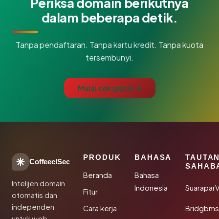
Periksa domain berikutnya
dalam beberapa detik.
Tanpa pendaftaran. Tanpa kartu kredit. Tanpa kuota
tersembunyi.
Mulai cek gratis →
PRODUK
BAHASA
TAUTA
CoffeeclSec
SAHAB
Beranda
Bahasa
Intelijen domain
Indonesia
SuaraparV
Fitur
otomatis dan
independen
Cara kerja
Bridgbms
untuk web