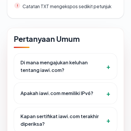
Catatan TXT mengekspos sedikit petunjuk
Pertanyaan Umum
Di mana mengajukan keluhan
tentang iawi.com?
Apakah iawi.com memiliki IPv6?
Kapan sertifikat iawi.com terakhir
diperiksa?