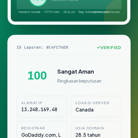
ID Laporan: #C4FC76D8
VERIFIED
Sangat Aman
100
Ringkasan keputusan
ALAMAT IP
LOKASI SERVER
13.248.169.48
Canada
REGISTRAR
USIA DOMAIN
GoDaddy.com, L
28.5 tahun