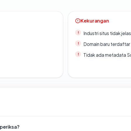
Kekurangan
Industri situs tidak jelas
Domain baru terdaftar
Tidak ada metadata S
iperiksa?