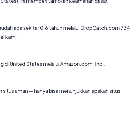
States), ini memberi tampilan keamanan dasar.
sudah ada sekitar 0.6 tahun melalui DropCatch.com 734
l kami.
ng di United States melalui Amazon.com, Inc..
kan situs aman — hanya bisa menunjukkan apakah situs