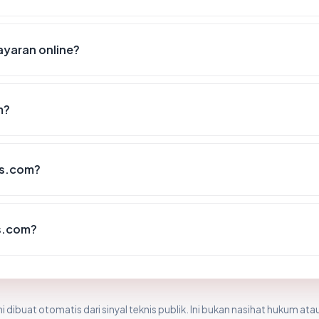
yaran online?
m?
ns.com?
s.com?
i dibuat otomatis dari sinyal teknis publik. Ini bukan nasihat hukum atau