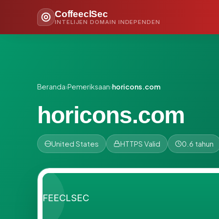
CoffeeclSec
INTELIJEN DOMAIN INDEPENDEN
Beranda
›
Pemeriksaan
›
horicons.com
horicons.com
United States
HTTPS Valid
0.6 tahun