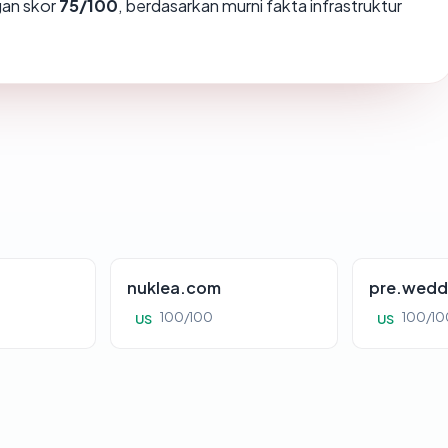
an skor
75/100
, berdasarkan murni fakta infrastruktur
nuklea.com
pre.wedd
100/100
100/10
US
US