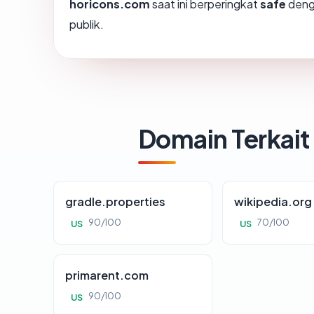
horicons.com
saat ini berperingkat
safe
deng
publik.
Domain Terkait
gradle.properties
wikipedia.org
90/100
70/100
US
US
primarent.com
90/100
US