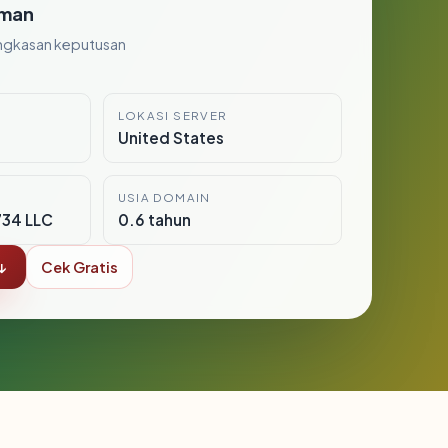
man
ngkasan keputusan
LOKASI SERVER
United States
USIA DOMAIN
34 LLC
0.6 tahun
↓
Cek Gratis