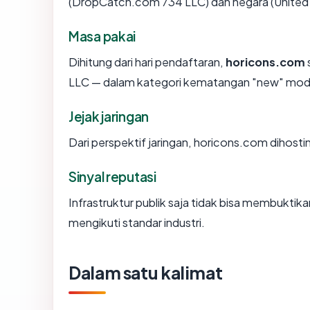
(DropCatch.com 734 LLC) dan negara (United 
Masa pakai
Dihitung dari hari pendaftaran,
horicons.com
LLC — dalam kategori kematangan "new" mode
Jejak jaringan
Dari perspektif jaringan, horicons.com dihosti
Sinyal reputasi
Infrastruktur publik saja tidak bisa membukti
mengikuti standar industri.
Dalam satu kalimat