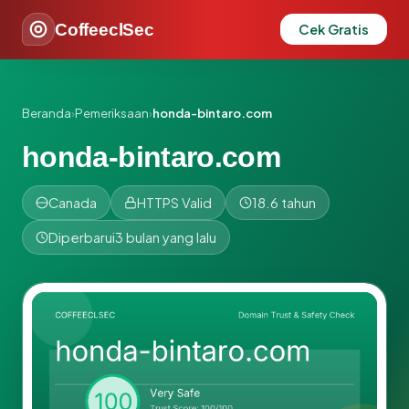
CoffeeclSec
Cek Gratis
Beranda
›
Pemeriksaan
›
honda-bintaro.com
honda-bintaro.com
Canada
HTTPS Valid
18.6 tahun
Diperbarui
3 bulan yang lalu