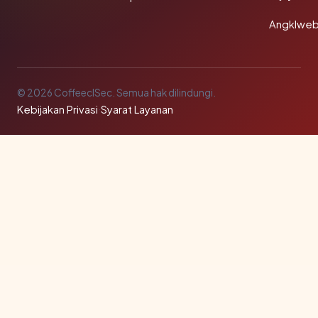
Angklwe
© 2026 CoffeeclSec. Semua hak dilindungi.
Kebijakan Privasi
·
Syarat Layanan