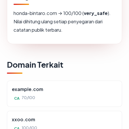
honda-bintaro.com → 100/100 (
very_safe
).
Nilai dihitung ulang setiap penyegaran dari
catatan publik terbaru.
Domain Terkait
example.com
70/100
CA
xxoo.com
100/100
CA