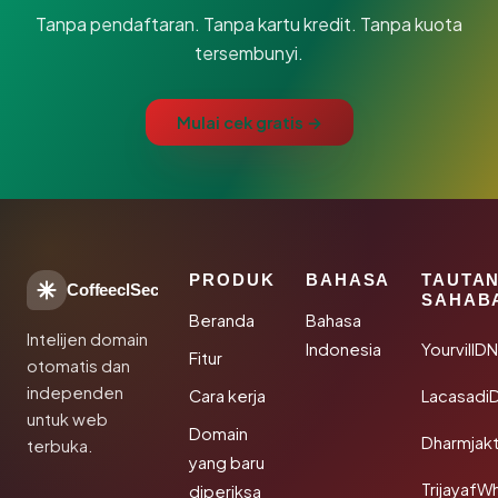
Tanpa pendaftaran. Tanpa kartu kredit. Tanpa kuota
tersembunyi.
Mulai cek gratis →
PRODUK
BAHASA
TAUTA
CoffeeclSec
SAHAB
Beranda
Bahasa
Intelijen domain
Indonesia
YourvillD
Fitur
otomatis dan
independen
Cara kerja
Lacasadi
untuk web
Domain
Dharmjak
terbuka.
yang baru
TrijayafW
diperiksa