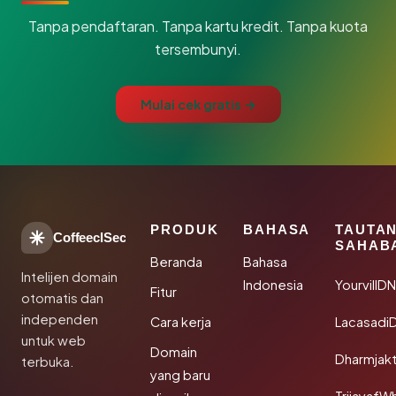
Tanpa pendaftaran. Tanpa kartu kredit. Tanpa kuota
tersembunyi.
Mulai cek gratis →
PRODUK
BAHASA
TAUTA
CoffeeclSec
SAHAB
Beranda
Bahasa
Intelijen domain
Indonesia
YourvillD
Fitur
otomatis dan
independen
Cara kerja
Lacasadi
untuk web
Domain
Dharmjak
terbuka.
yang baru