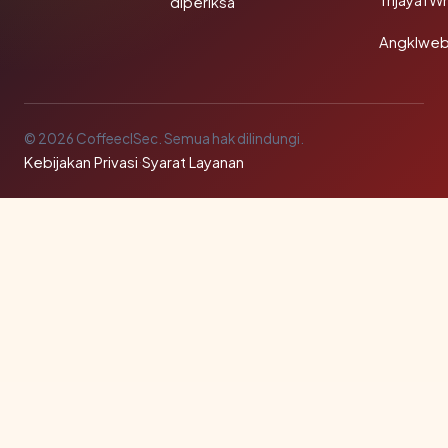
TrijayafW
diperiksa
Angklwe
© 2026 CoffeeclSec. Semua hak dilindungi.
Kebijakan Privasi
·
Syarat Layanan