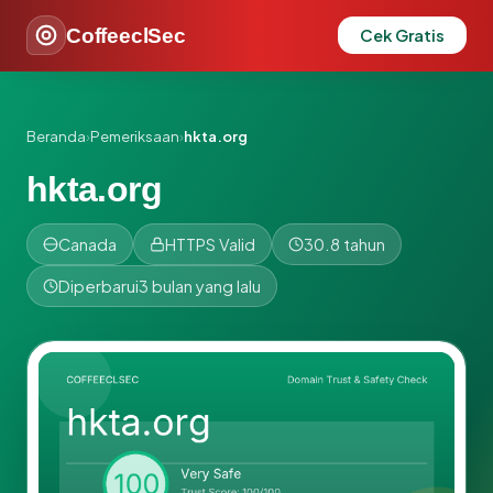
CoffeeclSec
Cek Gratis
Beranda
›
Pemeriksaan
›
hkta.org
hkta.org
Canada
HTTPS Valid
30.8 tahun
Diperbarui
3 bulan yang lalu