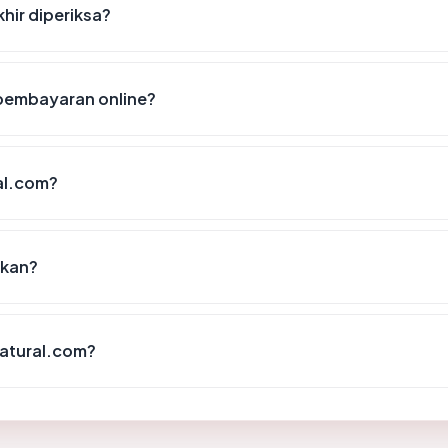
hir diperiksa?
pembayaran online?
al.com?
akan?
atural.com?