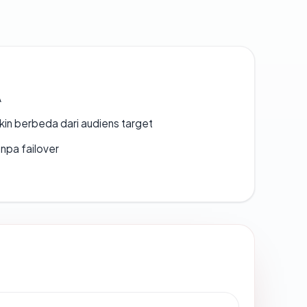
A
gkin berbeda dari audiens target
npa failover