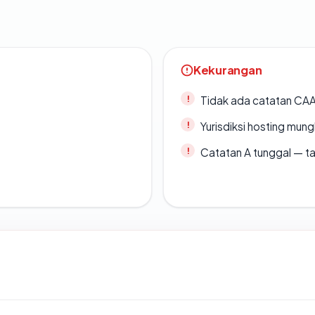
Kekurangan
Tidak ada catatan CA
Yurisdiksi hosting mun
Catatan A tunggal — ta