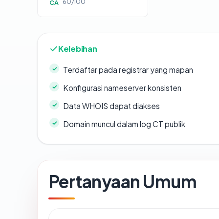
60/100
CA
Kelebihan
Terdaftar pada registrar yang mapan
Konfigurasi nameserver konsisten
Data WHOIS dapat diakses
Domain muncul dalam log CT publik
Pertanyaan Umum