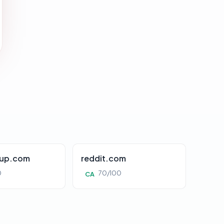
oup.com
reddit.com
0
70/100
CA