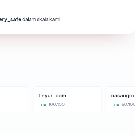
ery_safe
dalam skala kami.
tinyurl.com
nasarigr
100/100
60/10
CA
CA