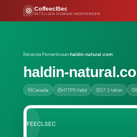
CoffeeclSec
INTELIJEN DOMAIN INDEPENDEN
Beranda
›
Pemeriksaan
›
haldin-natural.com
haldin-natural.c
Canada
HTTPS Valid
27.2 tahun