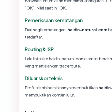
Browser umum akan menerima konfigurasi TLS 
"OK". Nilai saat ini: OK.
Pemeriksaan kematangan
Dari segi kematangan,
haldin-natural.com
be
terdaftar.
Routing & ISP
Lalu lintas ke haldin-natural.com saat ini berakh
yang menjalankan traceroute.
Di luar skor teknis
Profil teknis bersih hanya membuktikan
haldin
membuktikan konten jujur.