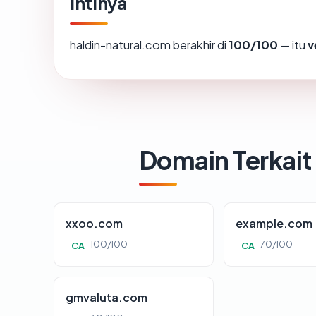
Intinya
haldin-natural.com berakhir di
100/100
— itu
v
Domain Terkait
xxoo.com
example.com
100/100
70/100
CA
CA
gmvaluta.com