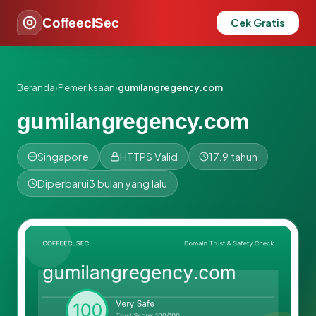
CoffeeclSec
Cek Gratis
Beranda
›
Pemeriksaan
›
gumilangregency.com
gumilangregency.com
Singapore
HTTPS Valid
17.9 tahun
Diperbarui
3 bulan yang lalu