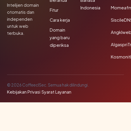
Beranda
Bahasa
Intelijen domain
Indonesia
Momeafm
Fitur
otomatis dan
independen
Cara kerja
SiscileDN
untuk web
Domain
Angklwe
terbuka.
yang baru
AlgaspriT
diperiksa
Kosmonit
© 2026 CoffeeclSec. Semua hak dilindungi.
Kebijakan Privasi
·
Syarat Layanan