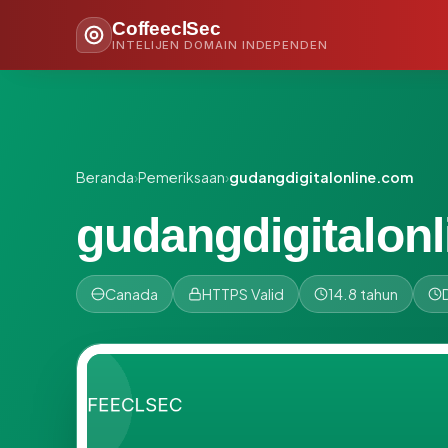
CoffeeclSec
INTELIJEN DOMAIN INDEPENDEN
Beranda
›
Pemeriksaan
›
gudangdigitalonline.com
gudangdigitalon
Canada
HTTPS Valid
14.8 tahun