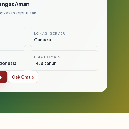
angat Aman
ngkasan keputusan
LOKASI SERVER
Canada
USIA DOMAIN
donesia
14.8 tahun
↓
Cek Gratis