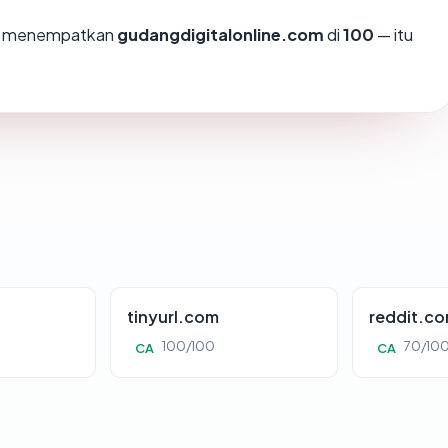
mi menempatkan
gudangdigitalonline.com
di
100
— itu
tinyurl.com
reddit.c
100/100
70/10
CA
CA