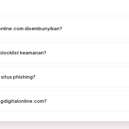
online.com disembunyikan?
blocklist keamanan?
situs phishing?
ngdigitalonline.com?