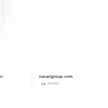
om
nasarigroup.com
0
60/100
CA