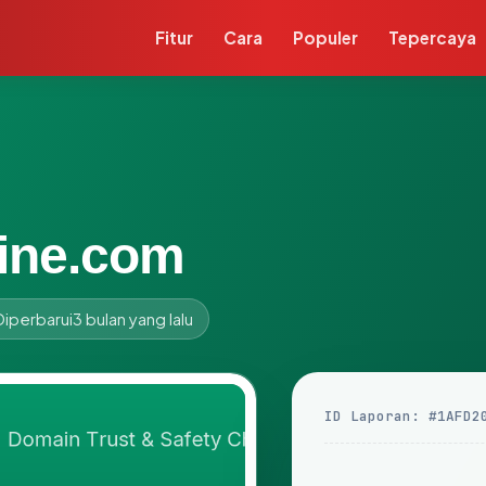
Fitur
Cara
Populer
Tepercaya
line.com
Diperbarui
3 bulan yang lalu
ID Laporan: #1AFD2