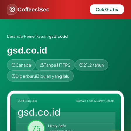
CoffeeclSec
Cek Gratis
Beranda
›
Pemeriksaan
›
gsd.co.id
gsd.co.id
Canada
Tanpa HTTPS
21.2 tahun
Diperbarui
3 bulan yang lalu