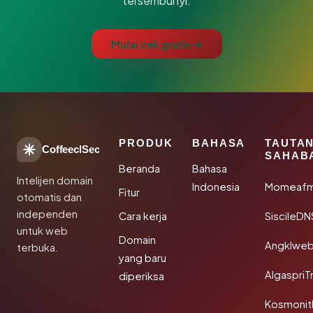
tersembunyi.
Mulai cek gratis →
PRODUK
BAHASA
TAUTA
CoffeeclSec
SAHAB
Beranda
Bahasa
Intelijen domain
Indonesia
Momeafm
Fitur
otomatis dan
independen
Cara kerja
SiscileDN
untuk web
Domain
Angklwe
terbuka.
yang baru
AlgaspriT
diperiksa
Kosmonit