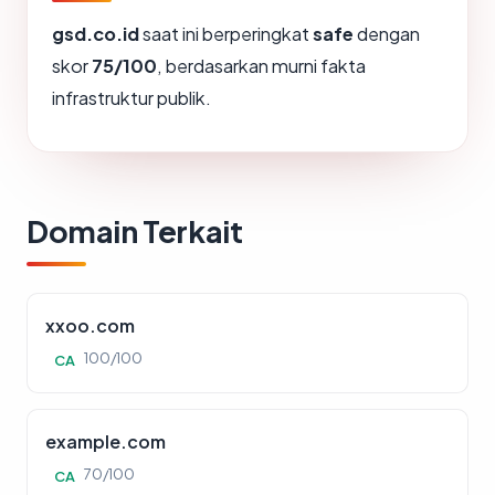
gsd.co.id
saat ini berperingkat
safe
dengan
skor
75/100
, berdasarkan murni fakta
infrastruktur publik.
Domain Terkait
xxoo.com
100/100
CA
example.com
70/100
CA