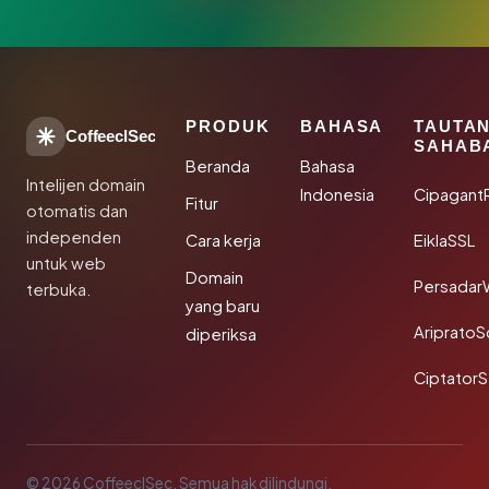
PRODUK
BAHASA
TAUTA
CoffeeclSec
SAHAB
Beranda
Bahasa
Intelijen domain
Indonesia
Cipagant
Fitur
otomatis dan
independen
Cara kerja
EiklaSSL
untuk web
Domain
Persadar
terbuka.
yang baru
Ariprato
diperiksa
Ciptator
© 2026 CoffeeclSec. Semua hak dilindungi.