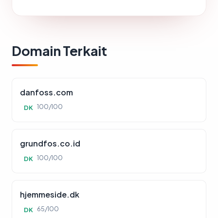
Domain Terkait
danfoss.com
100/100
DK
grundfos.co.id
100/100
DK
hjemmeside.dk
65/100
DK