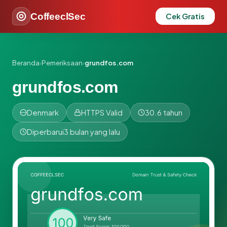
CoffeeclSec
Cek Gratis
Beranda
›
Pemeriksaan
›
grundfos.com
grundfos.com
Denmark
HTTPS Valid
30.6 tahun
Diperbarui
3 bulan yang lalu