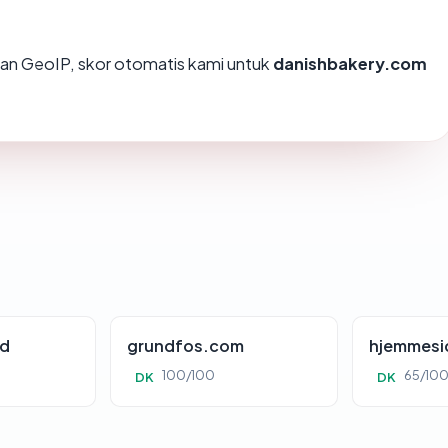
an GeoIP, skor otomatis kami untuk
danishbakery.com
id
grundfos.com
hjemmesi
100/100
65/10
DK
DK