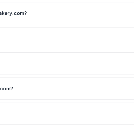
akery.com?
.com?