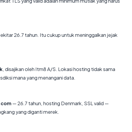
kat TLS yang valid adalah minimum mutlak yang harus
sekitar 26.7 tahun. Itu cukup untuk meninggalkan jejak
k
, disajikan oleh Itm8 A/S. Lokasi hosting tidak sama
isdiksi mana yang menangani data.
y.com
— 26.7 tahun, hosting Denmark, SSL valid —
ngkang yang diganti merek.