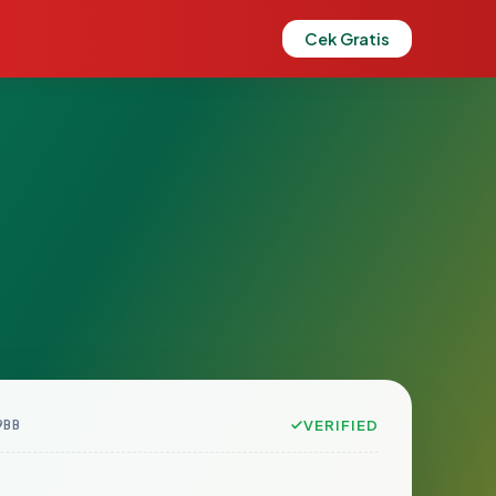
Cek Gratis
9BB
VERIFIED