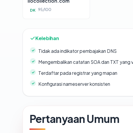
liocollection.com
95/100
DK
Kelebihan
Tidak ada indikator pembajakan DNS
Mengembalikan catatan SOA dan TXT yang v
Terdaftar pada registrar yang mapan
Konfigurasi nameserver konsisten
Pertanyaan Umum