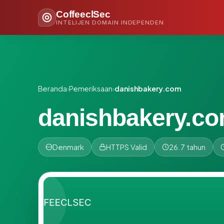
CoffeeclSec
INTELIJEN DOMAIN INDEPENDEN
Beranda
›
Pemeriksaan
›
danishbakery.com
danishbakery.c
Denmark
HTTPS Valid
26.7 tahun