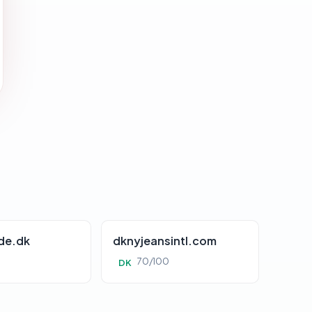
de.dk
dknyjeansintl.com
0
70/100
DK