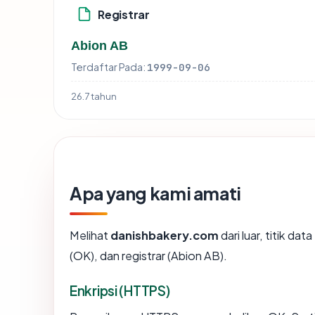
Registrar
Abion AB
Terdaftar Pada:
1999-09-06
26.7 tahun
Apa yang kami amati
Melihat
danishbakery.com
dari luar, titik d
(OK), dan registrar (Abion AB).
Enkripsi (HTTPS)