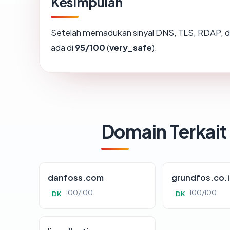
Kesimpulan
Setelah memadukan sinyal DNS, TLS, RDAP, d
ada di
95/100
(
very_safe
).
Domain Terkait
danfoss.com
grundfos.co.
100/100
100/100
DK
DK