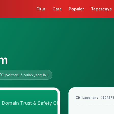
Fitur
Cara
Populer
Tepercaya
om
Diperbarui
3 bulan yang lalu
ID Laporan: #92AEF