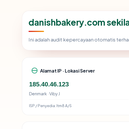
danishbakery.com sekil
Ini adalah audit kepercayaan otomatis ter
Alamat IP · Lokasi Server
185.40.46.123
Denmark · Viby J
ISP / Penyedia:
Itm8 A/S