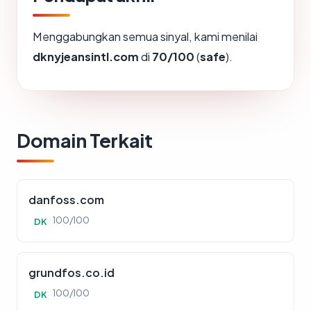
Menggabungkan semua sinyal, kami menilai
dknyjeansintl.com
di
70/100
(
safe
).
Domain Terkait
danfoss.com
100/100
DK
grundfos.co.id
100/100
DK