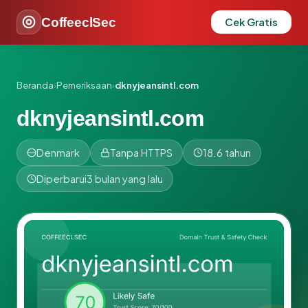
CoffeeclSec
Cek Gratis
Beranda
›
Pemeriksaan
›
dknyjeansintl.com
dknyjeansintl.com
Denmark
Tanpa HTTPS
18.6 tahun
Diperbarui
3 bulan yang lalu