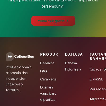
tersembunyi.
Mulai cek gratis →
PRODUK
BAHASA
TAUTA
CoffeeclSec
SAHAB
Beranda
Bahasa
Intelijen domain
Indonesia
Cipagant
Fitur
otomatis dan
independen
Cara kerja
EiklaSSL
untuk web
Domain
Persadar
terbuka.
yang baru
Ariprato
diperiksa