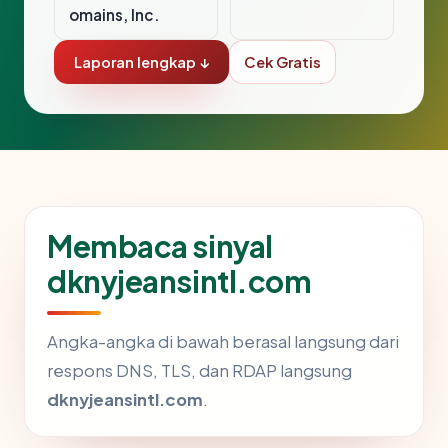
omains, Inc.
Laporan lengkap ↓
Cek Gratis
Membaca sinyal
dknyjeansintl.com
Angka-angka di bawah berasal langsung dari
respons DNS, TLS, dan RDAP langsung
dknyjeansintl.com
.