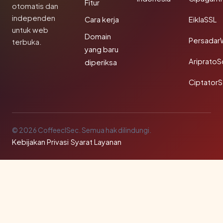
Fitur
otomatis dan
independen
Cara kerja
EiklaSSL
untuk web
Domain
Persadar
terbuka.
yang baru
Ariprato
diperiksa
Ciptator
© 2026 CoffeeclSec. Semua hak dilindungi.
Kebijakan Privasi
·
Syarat Layanan