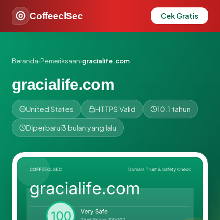
CoffeeclSec
Cek Gratis
Beranda
›
Pemeriksaan
›
gracialife.com
gracialife.com
United States
HTTPS Valid
10.1 tahun
Diperbarui
3 bulan yang lalu