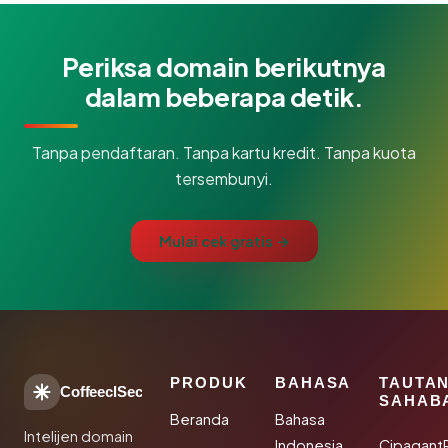
Periksa domain berikutnya
dalam beberapa detik.
Tanpa pendaftaran. Tanpa kartu kredit. Tanpa kuota
tersembunyi.
Mulai cek gratis →
PRODUK
BAHASA
TAUTA
CoffeeclSec
SAHAB
Beranda
Bahasa
Intelijen domain
Indonesia
Cipagant