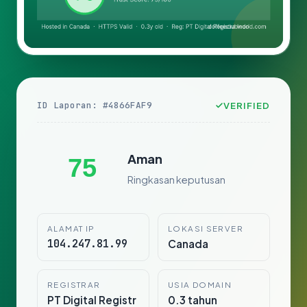
ID Laporan: #4866FAF9
VERIFIED
Aman
75
Ringkasan keputusan
ALAMAT IP
LOKASI SERVER
104.247.81.99
Canada
REGISTRAR
USIA DOMAIN
PT Digital Registr
0.3 tahun