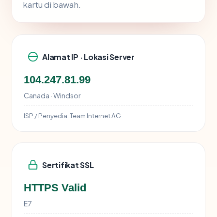
kartu di bawah.
Alamat IP · Lokasi Server
104.247.81.99
Canada · Windsor
ISP / Penyedia:
Team Internet AG
Sertifikat SSL
HTTPS Valid
E7