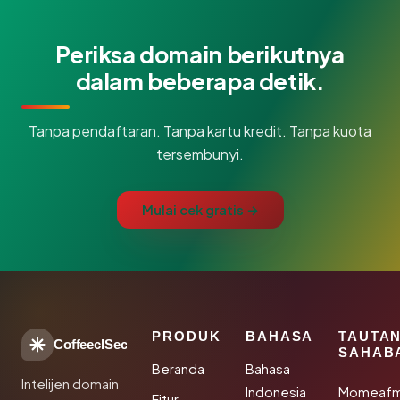
Periksa domain berikutnya
dalam beberapa detik.
Tanpa pendaftaran. Tanpa kartu kredit. Tanpa kuota
tersembunyi.
Mulai cek gratis →
PRODUK
BAHASA
TAUTA
CoffeeclSec
SAHAB
Beranda
Bahasa
Intelijen domain
Indonesia
Momeafm
Fitur