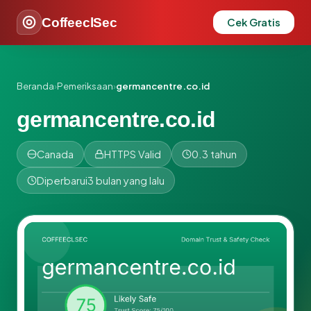
CoffeeclSec
Cek Gratis
Beranda
›
Pemeriksaan
›
germancentre.co.id
germancentre.co.id
Canada
HTTPS Valid
0.3 tahun
Diperbarui
3 bulan yang lalu