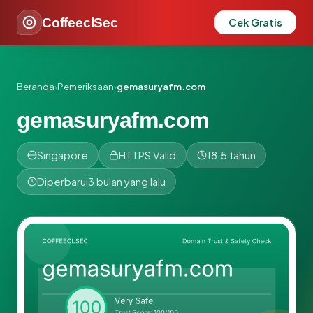
CoffeeclSec
Cek Gratis
Beranda
›
Pemeriksaan
›
gemasuryafm.com
gemasuryafm.com
Singapore
HTTPS Valid
18.5 tahun
Diperbarui
3 bulan yang lalu