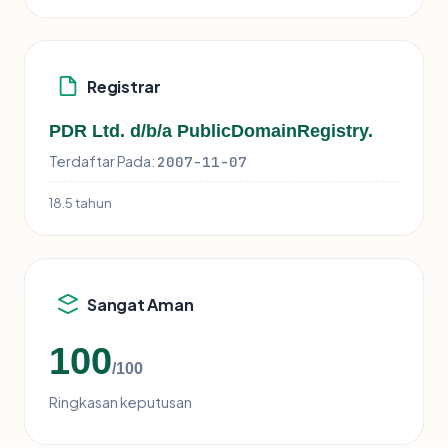
Registrar
PDR Ltd. d/b/a PublicDomainRegistry.
Terdaftar Pada:
2007-11-07
18.5 tahun
Sangat Aman
100
/100
Ringkasan keputusan