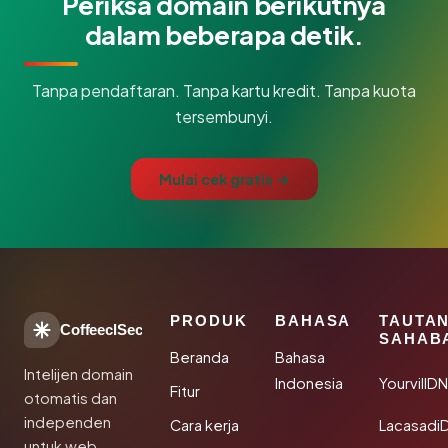
Periksa domain berikutnya
dalam beberapa detik.
Tanpa pendaftaran. Tanpa kartu kredit. Tanpa kuota
tersembunyi.
Mulai cek gratis →
PRODUK
BAHASA
TAUTA
CoffeeclSec
SAHAB
Beranda
Bahasa
Intelijen domain
Indonesia
YourvillD
Fitur
otomatis dan
independen
Cara kerja
Lacasadi
untuk web