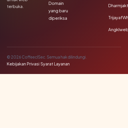
Domain
Dharmjak
terbuka.
yang baru
TrijayafW
diperiksa
Angklwe
© 2026 CoffeeclSec. Semua hak dilindungi.
Kebijakan Privasi
·
Syarat Layanan