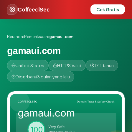
CoffeeclSec
Cek Gratis
Beranda
›
Pemeriksaan
›
gamaui.com
gamaui.com
United States
HTTPS Valid
17.1 tahun
Diperbarui
3 bulan yang lalu