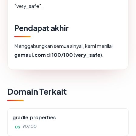
"very_safe".
Pendapat akhir
Menggabungkan semua sinyal, kami menilai
gamaui.com
di
100/100
(
very_safe
).
Domain Terkait
gradle.properties
90/100
US