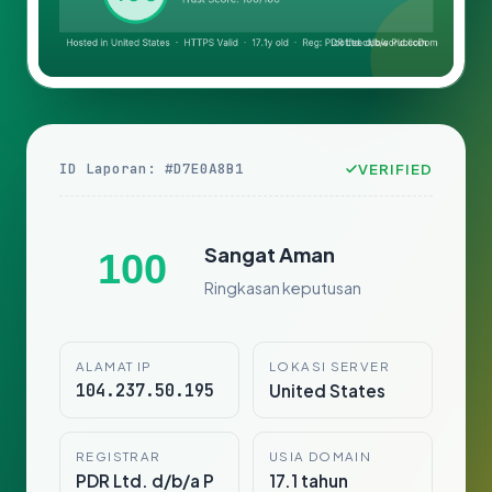
ID Laporan: #D7E0A8B1
VERIFIED
Sangat Aman
100
Ringkasan keputusan
ALAMAT IP
LOKASI SERVER
104.237.50.195
United States
REGISTRAR
USIA DOMAIN
PDR Ltd. d/b/a P
17.1 tahun