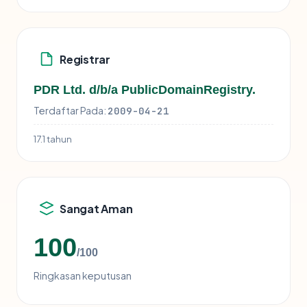
Registrar
PDR Ltd. d/b/a PublicDomainRegistry.
Terdaftar Pada:
2009-04-21
17.1 tahun
Sangat Aman
100
/100
Ringkasan keputusan