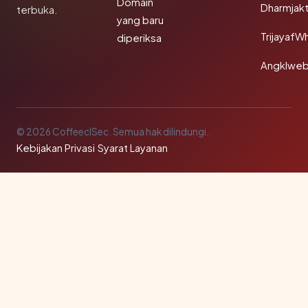
Domain
Dharmjak
terbuka.
yang baru
TrijayafW
diperiksa
Angklwe
© 2026 CoffeeclSec. Semua hak dilindungi.
Kebijakan Privasi
·
Syarat Layanan