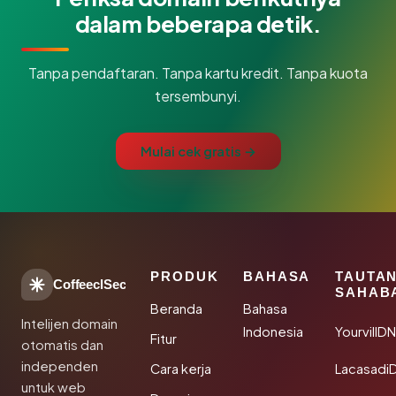
dalam beberapa detik.
Tanpa pendaftaran. Tanpa kartu kredit. Tanpa kuota
tersembunyi.
Mulai cek gratis →
PRODUK
BAHASA
TAUTA
CoffeeclSec
SAHAB
Beranda
Bahasa
Intelijen domain
Indonesia
YourvillD
Fitur
otomatis dan
independen
Cara kerja
Lacasadi
untuk web