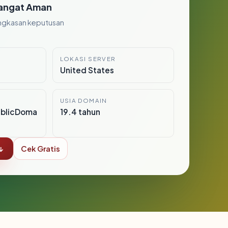
angat Aman
ngkasan keputusan
LOKASI SERVER
United States
USIA DOMAIN
ublicDoma
19.4 tahun
↓
Cek Gratis