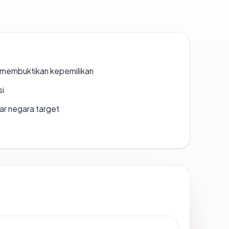
ak membuktikan kepemilikan
si
uar negara target