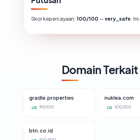
Putusan
Skor kepercayaan:
100/100
—
very_safe
. In
Domain Terkait
gradle.properties
nuklea.com
90/100
100/100
US
US
btn.co.id
100/100