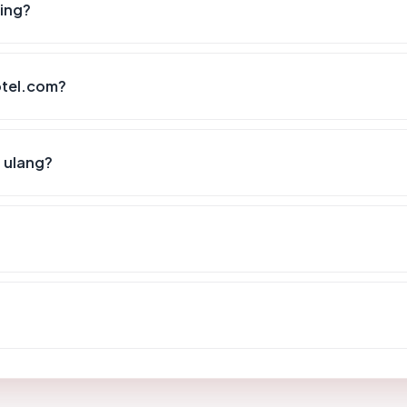
ing?
otel.com?
 ulang?