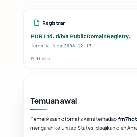
Registrar
PDR Ltd. d/b/a PublicDomainRegistry.
Terdaftar Pada:
2006-12-17
19.4 tahun
Temuan awal
Pemeriksaan otomatis kami terhadap
fm7hot
mengarah ke United States, disajikan oleh 