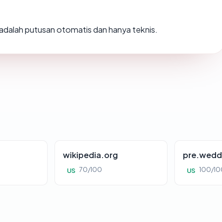
i adalah putusan otomatis dan hanya teknis.
wikipedia.org
pre.wedd
70/100
100/10
US
US