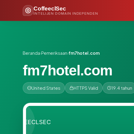
CoffeeclSec
INTELIJEN DOMAIN INDEPENDEN
Beranda
›
Pemeriksaan
›
fm7hotel.com
fm7hotel.com
United States
HTTPS Valid
19.4 tahun