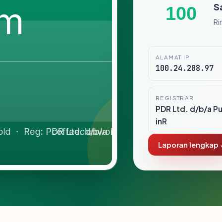
S
100
Ri
ALAMAT IP
100.24.208.97
REGISTRAR
PDR Ltd. d/b/a P
inR
Laporan lengkap 