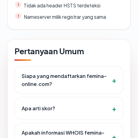
Tidak ada header HSTS terdeteksi
Nameserver milik registrar yang sama
Pertanyaan Umum
Siapa yang mendaftarkan femina-
online.com?
Apa arti skor?
Apakah informasi WHOIS femina-