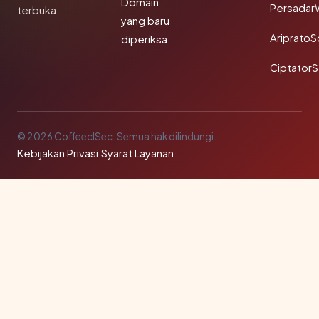
Domain
Persadar
terbuka.
yang baru
Ariprato
diperiksa
Ciptator
© 2026 CoffeeclSec. Semua hak dilindungi.
Kebijakan Privasi
·
Syarat Layanan