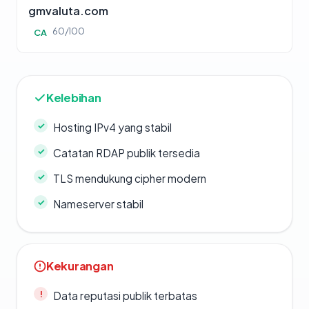
gmvaluta.com
60/100
CA
Kelebihan
Hosting IPv4 yang stabil
Catatan RDAP publik tersedia
TLS mendukung cipher modern
Nameserver stabil
Kekurangan
Data reputasi publik terbatas