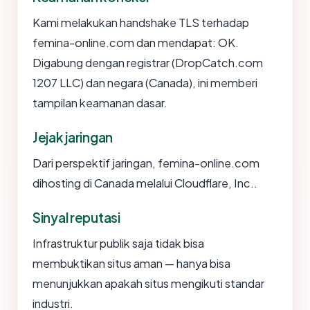
Kami melakukan handshake TLS terhadap
femina-online.com dan mendapat: OK.
Digabung dengan registrar (DropCatch.com
1207 LLC) dan negara (Canada), ini memberi
tampilan keamanan dasar.
Jejak jaringan
Dari perspektif jaringan, femina-online.com
dihosting di Canada melalui Cloudflare, Inc..
Sinyal reputasi
Infrastruktur publik saja tidak bisa
membuktikan situs aman — hanya bisa
menunjukkan apakah situs mengikuti standar
industri.