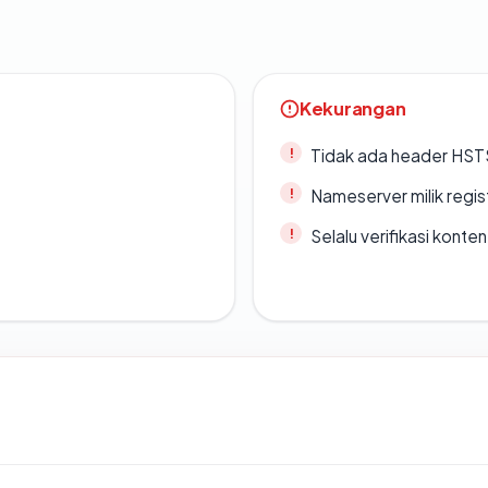
Kekurangan
Tidak ada header HST
Nameserver milik regi
Selalu verifikasi kont