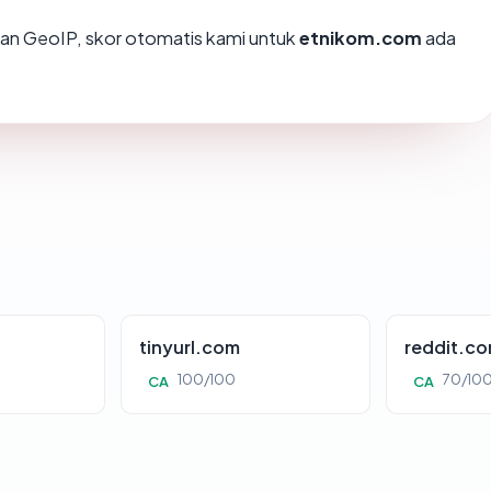
an GeoIP, skor otomatis kami untuk
etnikom.com
ada
tinyurl.com
reddit.c
100/100
70/10
CA
CA