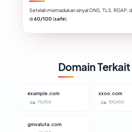
Setelah memadukan sinyal DNS, TLS, RDAP, d
di
60/100
(
safe
).
Domain Terkait
example.com
xxoo.com
70/100
100/100
CA
CA
gmvaluta.com