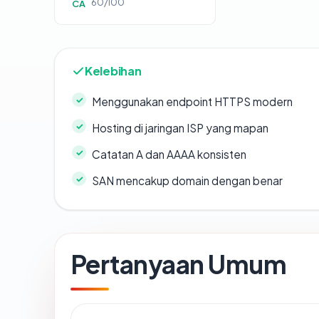
60/100
CA
Kelebihan
Menggunakan endpoint HTTPS modern
Hosting di jaringan ISP yang mapan
Catatan A dan AAAA konsisten
SAN mencakup domain dengan benar
Pertanyaan Umum