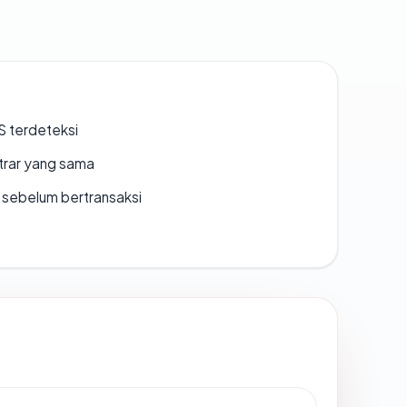
S terdeteksi
strar yang sama
en sebelum bertransaksi