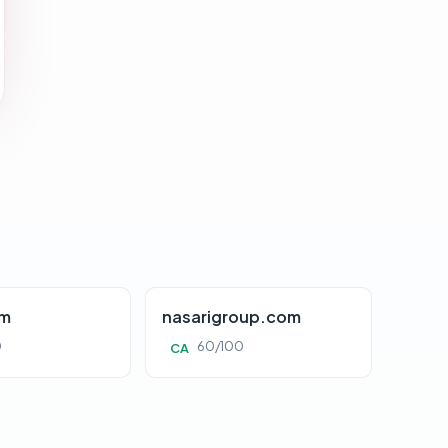
om
nasarigroup.com
0
60/100
CA