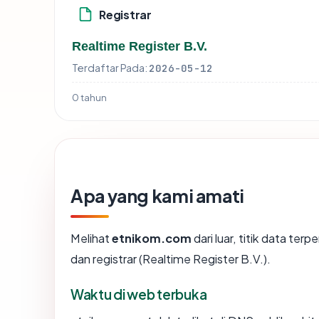
Registrar
Realtime Register B.V.
Terdaftar Pada:
2026-05-12
0 tahun
Apa yang kami amati
Melihat
etnikom.com
dari luar, titik data te
dan registrar (Realtime Register B.V.).
Waktu di web terbuka