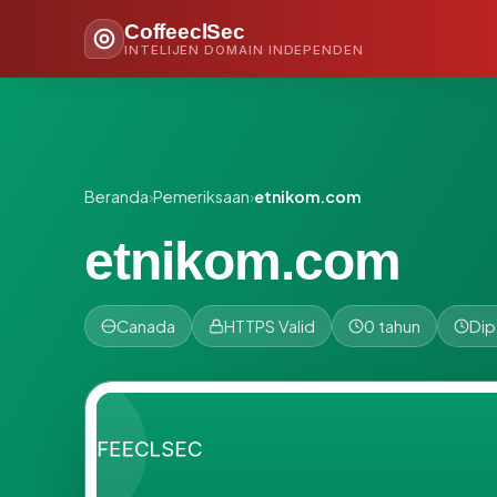
CoffeeclSec
INTELIJEN DOMAIN INDEPENDEN
Beranda
›
Pemeriksaan
›
etnikom.com
etnikom.com
Canada
HTTPS Valid
0 tahun
Dip