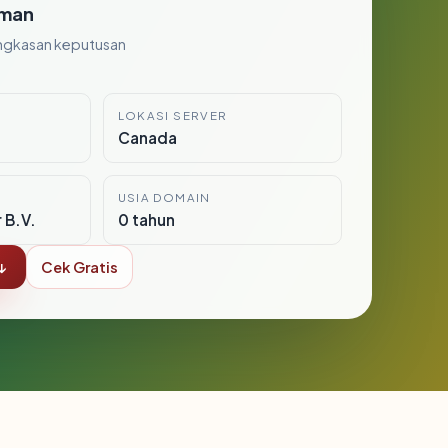
man
ngkasan keputusan
LOKASI SERVER
Canada
USIA DOMAIN
 B.V.
0 tahun
↓
Cek Gratis