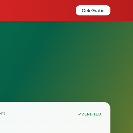
Cek Gratis
9F7
VERIFIED