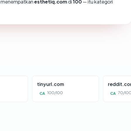
mi menempatkan
esthetiq.com
di
100
— itu kategori
tinyurl.com
reddit.c
100/100
70/10
CA
CA