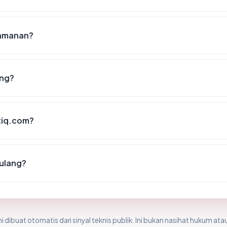
eamanan?
ing?
etiq.com?
 ulang?
i dibuat otomatis dari sinyal teknis publik. Ini bukan nasihat hukum atau