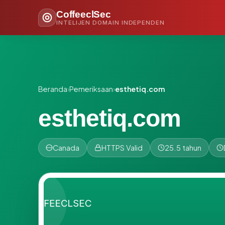
CoffeeclSec
INTELIJEN DOMAIN INDEPENDEN
Beranda
›
Pemeriksaan
›
esthetiq.com
esthetiq.com
Canada
HTTPS Valid
25.5 tahun