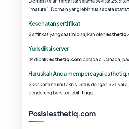
Domain telah terdaftar selama sekitar 25.5 
"mature". Domain yang lebih tua secara statisti
Kesehatan sertifikat
Sertifikat yang saat ini disajikan oleh
esthetiq
Yurisdiksi server
IP di balik
esthetiq.com
berada di Canada, pada
Haruskah Anda mempercayai esthetiq
Skor kami murni teknis. Situs dengan SSL valid
cenderung berskor lebih tinggi.
Posisi esthetiq.com