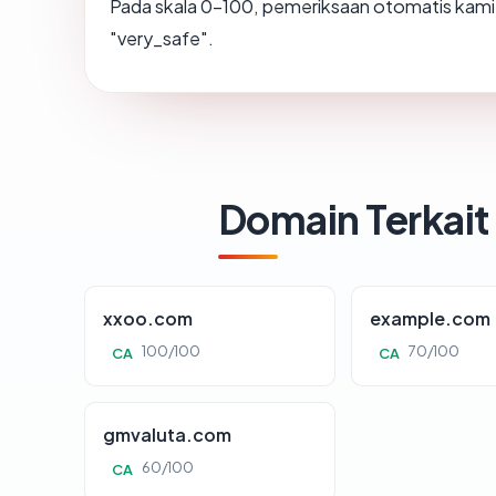
Pada skala 0-100, pemeriksaan otomatis ka
"very_safe".
Domain Terkait
xxoo.com
example.com
100/100
70/100
CA
CA
gmvaluta.com
60/100
CA