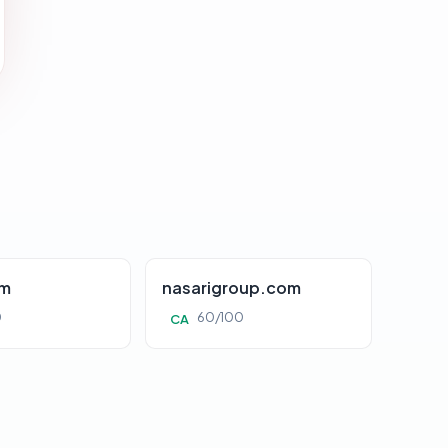
om
nasarigroup.com
0
60/100
CA