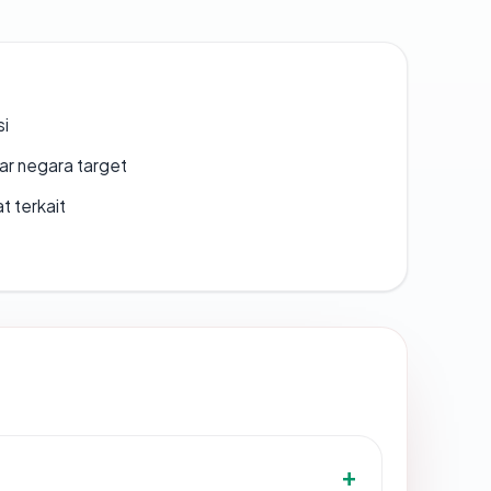
si
uar negara target
t terkait