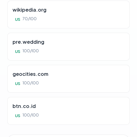
wikipedia.org
70/100
US
pre.wedding
100/100
US
geocities.com
100/100
US
btn.co.id
100/100
US