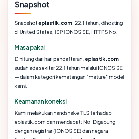
Snapshot
Snapshot
eplastik.com
: 22.1 tahun, dihosting
di United States, ISP IONOS SE, HTTPS No.
Masa pakai
Dihitung dari hari pendaftaran,
eplastik.com
sudah ada sekitar 22.1 tahun melalui IONOS SE
— dalam kategori kematangan "mature" model
kami.
Keamanan koneksi
Kami melakukan handshake TLS terhadap
eplastik.com dan mendapat: No. Digabung
dengan registrar (IONOS SE) dan negara