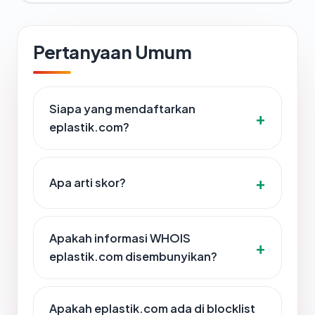
Pertanyaan Umum
Siapa yang mendaftarkan
eplastik.com?
Apa arti skor?
Apakah informasi WHOIS
eplastik.com disembunyikan?
Apakah eplastik.com ada di blocklist