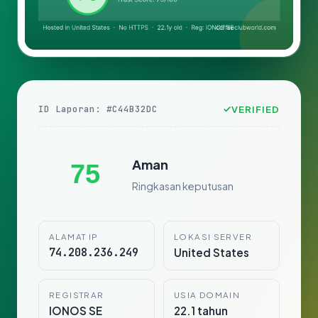
ID Laporan: #C44B32DC
VERIFIED
Aman
75
Ringkasan keputusan
ALAMAT IP
LOKASI SERVER
74.208.236.249
United States
REGISTRAR
USIA DOMAIN
IONOS SE
22.1 tahun