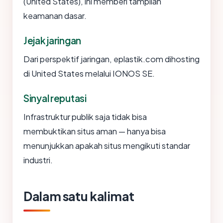
(United States), ini memberi tampilan
keamanan dasar.
Jejak jaringan
Dari perspektif jaringan, eplastik.com dihosting
di United States melalui IONOS SE.
Sinyal reputasi
Infrastruktur publik saja tidak bisa
membuktikan situs aman — hanya bisa
menunjukkan apakah situs mengikuti standar
industri.
Dalam satu kalimat