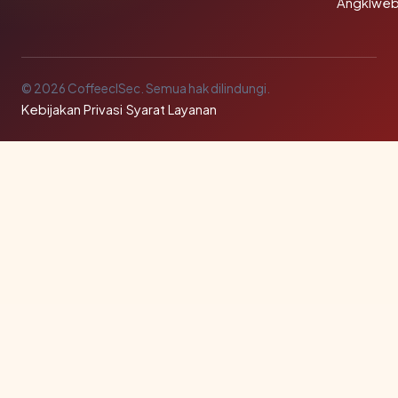
Angklwe
© 2026 CoffeeclSec. Semua hak dilindungi.
Kebijakan Privasi
·
Syarat Layanan