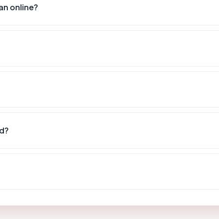
n online?
id?