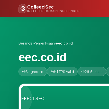
CoffeeclSec
INTELIJEN DOMAIN INDEPENDEN
Beranda
›
Pemeriksaan
›
eec.co.id
eec.co.id
Singapore
HTTPS Valid
28.5 tahun