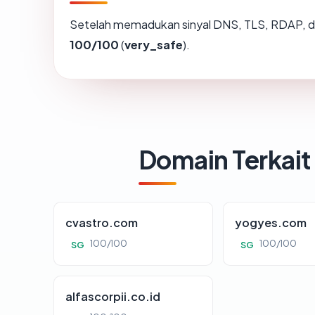
Setelah memadukan sinyal DNS, TLS, RDAP, d
100/100
(
very_safe
).
Domain Terkait
cvastro.com
yogyes.com
100/100
100/100
SG
SG
alfascorpii.co.id