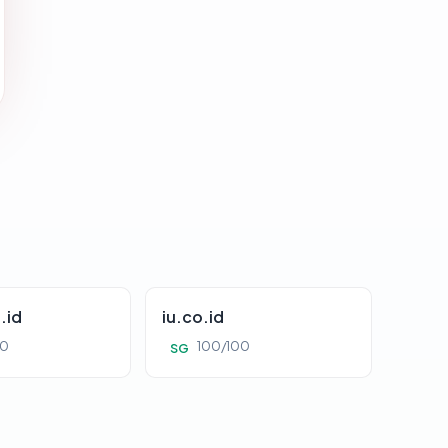
.id
iu.co.id
00
100/100
SG