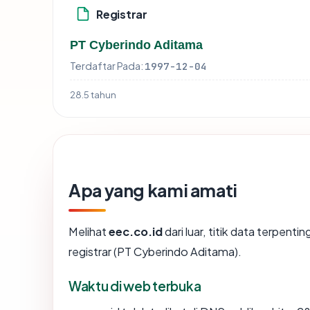
Registrar
PT Cyberindo Aditama
Terdaftar Pada:
1997-12-04
28.5 tahun
Apa yang kami amati
Melihat
eec.co.id
dari luar, titik data terpent
registrar (PT Cyberindo Aditama).
Waktu di web terbuka