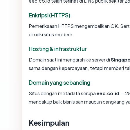
eec.co.id telah terlihat di DNS publik sekitar 
Enkripsi (HTTPS)
Pemeriksaan HTTPS mengembalikan OK. Sertifi
dimiliki situs modern.
Hosting & infrastruktur
Domain saat ini mengarah ke server di
Singap
sama dengan kepercayaan, tetapi memberi tah
Domain yang sebanding
Situs dengan metadata serupa
eec.co.id
— 28
mencakup baik bisnis sah maupun cangkang ya
Kesimpulan