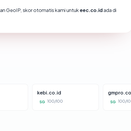
an GeoIP, skor otomatis kami untuk
eec.co.id
ada di
kebi.co.id
gmpro.co
100/100
100/1
SG
SG