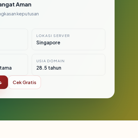
angat Aman
ngkasan keputusan
LOKASI SERVER
Singapore
USIA DOMAIN
itama
28.5 tahun
↓
Cek Gratis