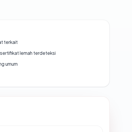
t terkait
ertifikat lemah terdeteksi
rang umum