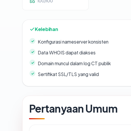
100/100
SG
Kelebihan
Konfigurasi nameserver konsisten
Data WHOIS dapat diakses
Domain muncul dalam log CT publik
Sertifikat SSL/TLS yang valid
Pertanyaan Umum