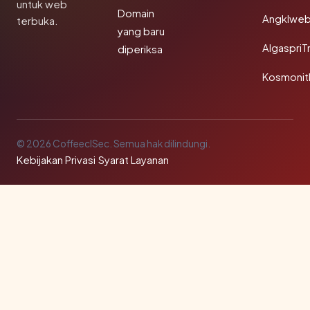
untuk web
Domain
Angklwe
terbuka.
yang baru
AlgaspriT
diperiksa
Kosmonit
© 2026 CoffeeclSec. Semua hak dilindungi.
Kebijakan Privasi
·
Syarat Layanan