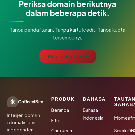
Periksa domain berikutnya
dalam beberapa detik.
Tanpa pendaftaran. Tanpa kartu kredit. Tanpa kuota
tersembunyi.
Mulai cek gratis →
PRODUK
BAHASA
TAUTA
CoffeeclSec
SAHAB
Beranda
Bahasa
Intelijen domain
Indonesia
Momeafm
Fitur
otomatis dan
independen
Cara kerja
SiscileDN