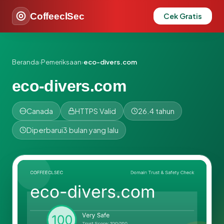
CoffeeclSec
Cek Gratis
Beranda
›
Pemeriksaan
›
eco-divers.com
eco-divers.com
Canada
HTTPS Valid
26.4 tahun
Diperbarui
3 bulan yang lalu